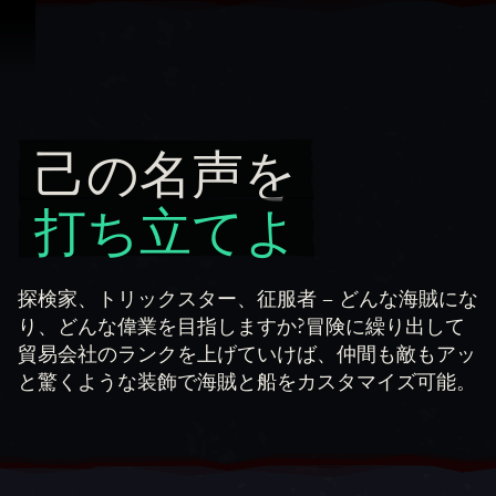
スキップしてコンテンツを見る
己の名声を
己の名声を 打ち立てよ
打ち立てよ
探検家、トリックスター、征服者 – どんな海賊にな
り、どんな偉業を目指しますか?冒険に繰り出して
貿易会社のランクを上げていけば、仲間も敵もアッ
と驚くような装飾で海賊と船をカスタマイズ可能。