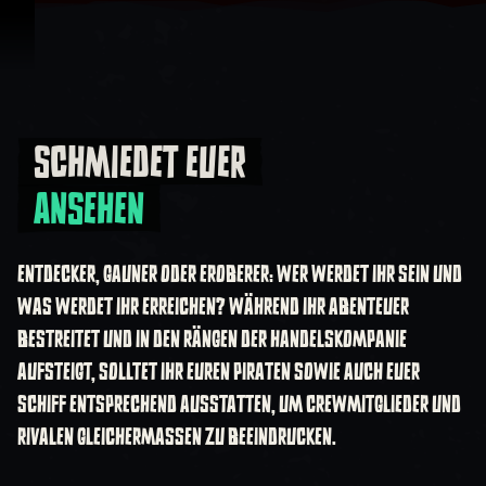
Zum Inhalt springen
SCHMIEDET EUER
Schmiedet euer Ansehen
ANSEHEN
ENTDECKER, GAUNER ODER EROBERER: WER WERDET IHR SEIN UND
WAS WERDET IHR ERREICHEN? WÄHREND IHR ABENTEUER
BESTREITET UND IN DEN RÄNGEN DER HANDELSKOMPANIE
AUFSTEIGT, SOLLTET IHR EUREN PIRATEN SOWIE AUCH EUER
SCHIFF ENTSPRECHEND AUSSTATTEN, UM CREWMITGLIEDER UND
RIVALEN GLEICHERMASSEN ZU BEEINDRUCKEN.