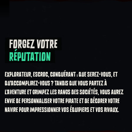
Passer au contenu
FORGEZ VOTRE
Forgez votre Réputation
RÉPUTATION
EXPLORATEUR, ESCROC, CONQUÉRANT : QUE SEREZ-VOUS, ET
QU'ACCOMPLIREZ-VOUS ? TANDIS QUE VOUS PARTEZ À
L'AVENTURE ET GRIMPEZ LES RANGS DES SOCIÉTÉS, VOUS AUREZ
ENVIE DE PERSONNALISER VOTRE PIRATE ET DE DÉCORER VOTRE
NAVIRE POUR IMPRESSIONNER VOS ÉQUIPIERS ET VOS RIVAUX.