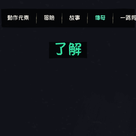
動作元素
冒險
故事
傳奇
一路
了解