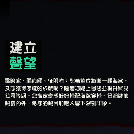
跳到內容
建立
建立 聲望
聲望
冒險家、騙術師、征服者：您希望成為哪一種海盜，
又想獲得怎樣的成就呢？隨著您踏上冒險並提升貿易
公司等級，您肯定會想好好搭配海盜穿搭、仔細裝飾
船隻內外，給您的船員和敵人留下深刻印象。