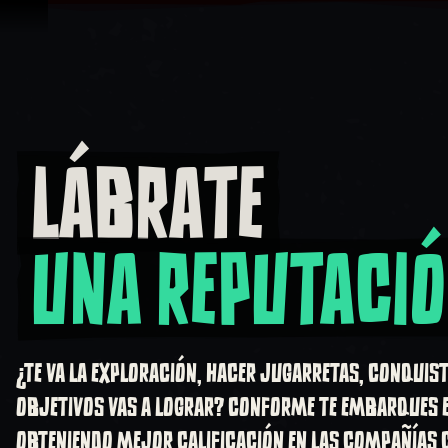
Saltar al contenido
LÁBRATE
Lábrate una reputación
UNA REPUTACI
¿TE VA LA EXPLORACIÓN, HACER JUGARRETAS, CONQUIST
OBJETIVOS VAS A LOGRAR? CONFORME TE EMBARQUES E
OBTENIENDO MEJOR CALIFICACIÓN EN LAS COMPAÑÍAS 