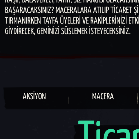
KÂŞIF, DALAVERECI, FATIH; SIZ HANGISI OLACAKSINI
BAŞARACAKSINIZ? MACERALARA ATILIP TICARET Ş
TIRMANIRKEN TAYFA ÜYELERI VE RAKIPLERINIZI ETK
GIYDIRECEK, GEMINIZI SÜSLEMEK ISTEYECEKSINIZ.
AKSIYON
MACERA