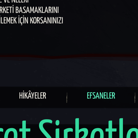
Z VE NELERI
IRKETI BASAMAKLARINI
ILEMEK IÇIN KORSANINIZI
HIKÂYELER
EFSANELER