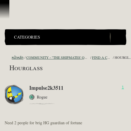
ข้ามไปที่คอนเทนต์
CATEGORIES
หน้าหลัก
COMMUNITY - "THE SHIPMATES' QUARTERS"
FIND A CREW!
HOUR
Hourglass
Impulse2k3511
1
Rogue
Need 2 people for brig HG guardian of fortune