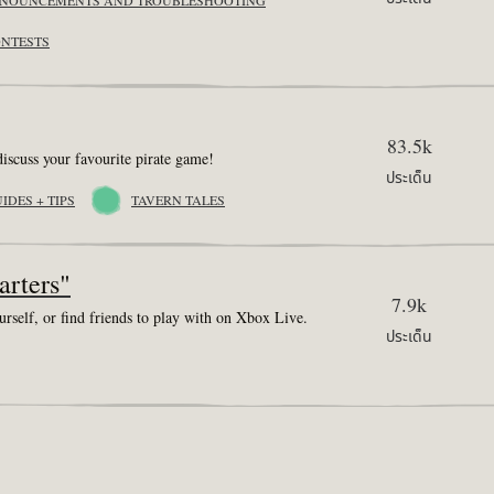
NOUNCEMENTS AND TROUBLESHOOTING
ONTESTS
83.5k
iscuss your favourite pirate game!
ประเด็น
DES + TIPS
TAVERN TALES
rters"
7.9k
rself, or find friends to play with on Xbox Live.
ประเด็น