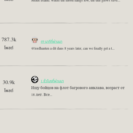
Mêlée Island: where the moon hangs low, the tide glows silve...
787.3k
49 นาทีที่ผ่านมา
โพสต์
@lordhanten a dit dans 8 years later, can we finally get a t...
30.9k
1 ชั่วโมงที่ผ่านมา
Ищу бойцов на флот багрового анклава, возраст от
โพสต์
18 лет. Все...