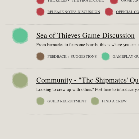
THE RULES - "THE PIRATE CODE"
GAME AN
RELEASE NOTES DISCUSSION
OFFICIAL C
Sea of Thieves Game Discussion
From barnacles to fearsome beards, this is where you can d
FEEDBACK + SUGGESTIONS
GAMEPLAY GUI
Community - "The Shipmates' Qua
Looking to crew up with others? Post here to introduce you
GUILD RECRUITMENT
FIND A CREW!