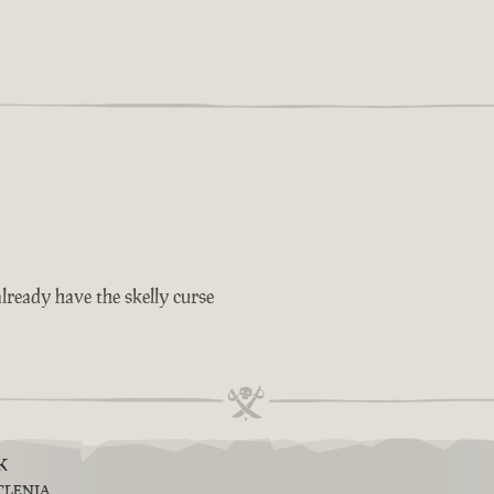
lready have the skelly curse
k
TLENIA