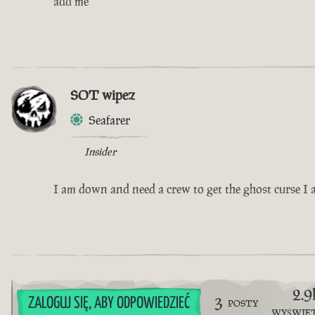
add me
SOT wipez
Seafarer
Insider
I am down and need a crew to get the ghost curse I a
2.9
3
ZALOGUJ SIĘ, ABY ODPOWIEDZIEĆ
POSTY
WYŚWIE