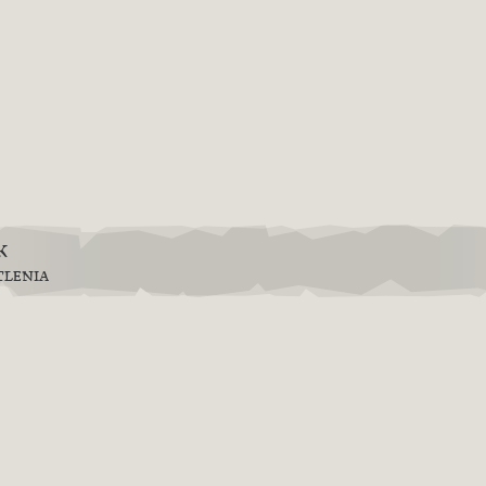
k
TLENIA