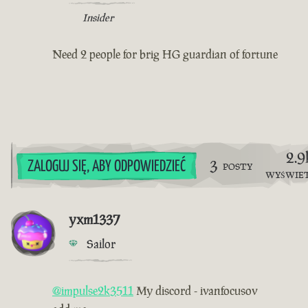
Insider
Need 2 people for brig HG guardian of fortune
2.9
3
ZALOGUJ SIĘ, ABY ODPOWIEDZIEĆ
POSTY
WYŚWIE
yxm1337
Sailor
@impulse2k3511
My discord - ivanfocusov