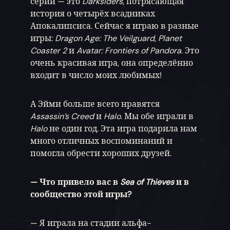
серий — это
Darksiders
, потрясающая
история о четырёх всадниках
Апокалипсиса. Сейчас я играю в разные
игры:
Dragon Age: The Veilguard
,
Planet
Coaster 2
и
Avatar: Frontiers of Pandora
. Это
очень красивая игра, она определённо
входит в число моих любимых!
А Эйми больше всего нравятся
Assassin’s Creed
и
Halo
. Мы обе играли в
Halo
не один год. Эта игра подарила нам
много отличных воспоминаний и
помогла обрести хороших друзей.
— Что привело вас в
Sea of Thieves
и в
сообщество этой игры?
— Я играла на стадии альфа-