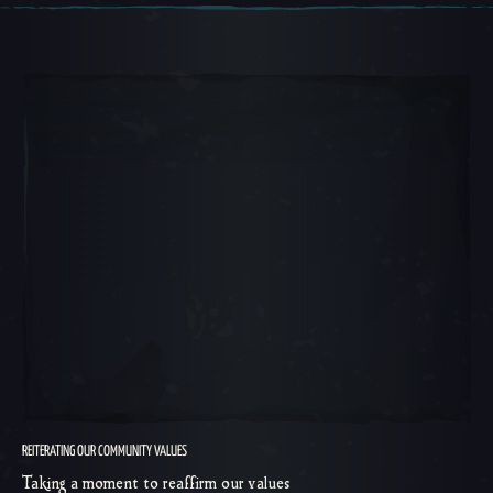
Круговое меню 1, 1 из 5, Текущий предмет
REITERATING OUR COMMUNITY VALUES
Taking a moment to reaffirm our values