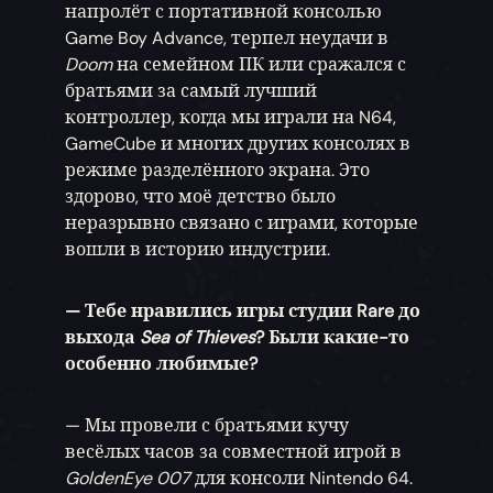
напролёт с портативной консолью
Game Boy Advance, терпел неудачи в
Doom
на семейном ПК или сражался с
братьями за самый лучший
контроллер, когда мы играли на N64,
GameCube и многих других консолях в
режиме разделённого экрана. Это
здорово, что моё детство было
неразрывно связано с играми, которые
вошли в историю индустрии.
— Тебе нравились игры студии Rare до
выхода
Sea of Thieves
? Были какие-то
особенно любимые?
— Мы провели с братьями кучу
весёлых часов за совместной игрой в
GoldenEye 007
для консоли Nintendo 64.