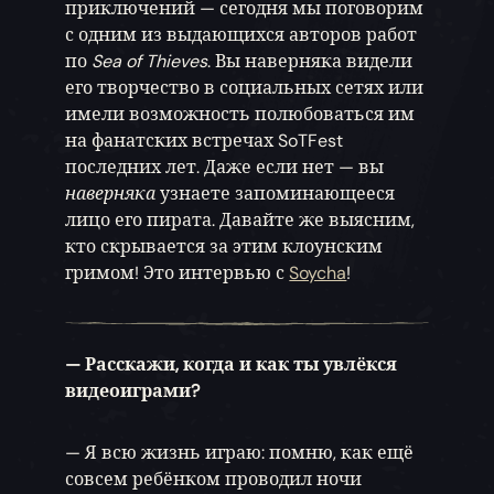
приключений — сегодня мы поговорим
с одним из выдающихся авторов работ
по
Sea of Thieves
. Вы наверняка видели
его творчество в социальных сетях или
имели возможность полюбоваться им
на фанатских встречах SoTFest
последних лет. Даже если нет — вы
наверняка
узнаете запоминающееся
лицо его пирата. Давайте же выясним,
кто скрывается за этим клоунским
гримом! Это интервью с
Soycha
!
— Расскажи, когда и как ты увлёкся
видеоиграми?
— Я всю жизнь играю: помню, как ещё
совсем ребёнком проводил ночи