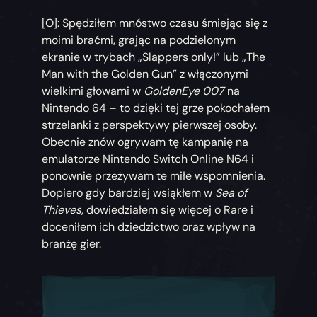
[O]: Spędziłem mnóstwo czasu śmiejąc się z
moimi braćmi, grając na podzielonym
ekranie w trybach „Slappers only!” lub „The
Man with the Golden Gun” z włączonymi
wielkimi głowami w
GoldenEye 007
na
Nintendo 64 – to dzięki tej grze pokochałem
strzelanki z perspektywy pierwszej osoby.
Obecnie znów ogrywam tę kampanię na
emulatorze Nintendo Switch Online N64 i
ponownie przeżywam te miłe wspomnienia.
Dopiero gdy bardziej wsiąkłem w
Sea of
Thieves
, dowiedziałem się więcej o Rare i
doceniłem ich dziedzictwo oraz wpływ na
branżę gier.