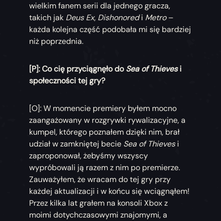
wielkim fanem serii dla jednego gracza,
takich jak
Deus Ex
,
Dishonored
i
Metro
–
każda kolejna część podobała mi się bardziej
niż poprzednia.
[P]: Co cię przyciągnęło do
Sea of Thieves
i
społeczności tej gry?
[O]: W momencie premiery byłem mocno
zaangażowany w rozgrywki rywalizacyjne, a
kumpel, którego poznałem dzięki nim, brał
udział w zamkniętej becie
Sea of Thieves
i
zaproponował, żebyśmy wszyscy
wypróbowali ją razem z nim po premierze.
Zauważyłem, że wracam do tej gry przy
każdej aktualizacji i w końcu się wciągnąłem!
Przez kilka lat grałem na konsoli Xbox z
moimi dotychczasowymi znajomymi, a