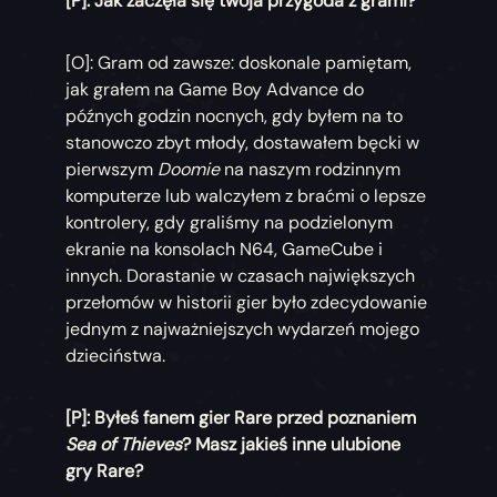
[P]: Jak zaczęła się twoja przygoda z grami?
[O]: Gram od zawsze: doskonale pamiętam,
jak grałem na Game Boy Advance do
późnych godzin nocnych, gdy byłem na to
stanowczo zbyt młody, dostawałem bęcki w
pierwszym
Doomie
na naszym rodzinnym
komputerze lub walczyłem z braćmi o lepsze
kontrolery, gdy graliśmy na podzielonym
ekranie na konsolach N64, GameCube i
innych. Dorastanie w czasach największych
przełomów w historii gier było zdecydowanie
jednym z najważniejszych wydarzeń mojego
dzieciństwa.
[P]: Byłeś fanem gier Rare przed poznaniem
Sea of Thieves
? Masz jakieś inne ulubione
gry Rare?