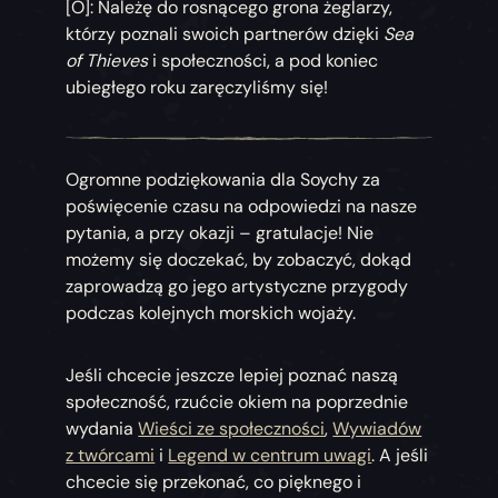
[O]: Należę do rosnącego grona żeglarzy,
którzy poznali swoich partnerów dzięki
Sea
of Thieves
i społeczności, a pod koniec
ubiegłego roku zaręczyliśmy się!
Ogromne podziękowania dla Soychy za
poświęcenie czasu na odpowiedzi na nasze
pytania, a przy okazji – gratulacje! Nie
możemy się doczekać, by zobaczyć, dokąd
zaprowadzą go jego artystyczne przygody
podczas kolejnych morskich wojaży.
Jeśli chcecie jeszcze lepiej poznać naszą
społeczność, rzućcie okiem na poprzednie
wydania
Wieści ze społeczności
,
Wywiadów
z twórcami
i
Legend w centrum uwagi
. A jeśli
chcecie się przekonać, co pięknego i