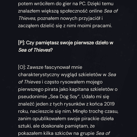
potem wróciłem do gier na PC. Dzięki temu
znalazłem większą społeczność online
Sea of
Thieves
, poznałem nowych przyjaciół i
zacząłem dzielić się z nimi moimi pracami.
[P]: Czy pamiętasz swoje pierwsze dzieło w
Sea of Thieves
?
[O]: Zawsze fascynował mnie
charakterystyczny wygląd szkieletów w
Sea
of Thieves
i często rysowałem mojego
pierwszego pirata jako kapitana szkieletów o
pseudonimie „Sea Dog Soy”. Udało mi się
znaleźć jeden z tych rysunków z końca 2019
roku, nacieszcie się nim. Minęło trochę czasu,
zanim opublikowałem swoje pirackie dzieła
sztuki, ale doskonale pamiętam, że
pokazałem kilka szkiców na grupie
Sea of