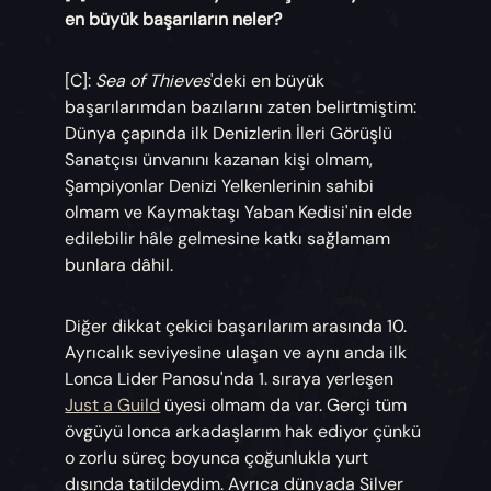
en büyük başarıların neler?
[C]:
Sea of Thieves
'deki en büyük
başarılarımdan bazılarını zaten belirtmiştim:
Dünya çapında ilk Denizlerin İleri Görüşlü
Sanatçısı ünvanını kazanan kişi olmam,
Şampiyonlar Denizi Yelkenlerinin sahibi
olmam ve Kaymaktaşı Yaban Kedisi'nin elde
edilebilir hâle gelmesine katkı sağlamam
bunlara dâhil.
Diğer dikkat çekici başarılarım arasında 10.
Ayrıcalık seviyesine ulaşan ve aynı anda ilk
Lonca Lider Panosu'nda 1. sıraya yerleşen
Just a Guild
üyesi olmam da var. Gerçi tüm
övgüyü lonca arkadaşlarım hak ediyor çünkü
o zorlu süreç boyunca çoğunlukla yurt
dışında tatildeydim. Ayrıca dünyada Silver