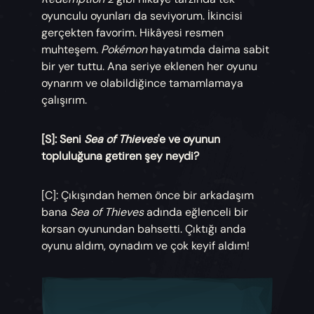
oyunculu oyunları da seviyorum. İkincisi
gerçekten favorim. Hikâyesi resmen
muhteşem.
Pokémon
hayatımda daima sabit
bir yer tuttu. Ana seriye eklenen her oyunu
oynarım ve olabildiğince tamamlamaya
çalışırım.
[S]: Seni
Sea of Thieves
'e ve oyunun
topluluğuna getiren şey neydi?
[C]: Çıkışından hemen önce bir arkadaşım
bana
Sea of Thieves
adında eğlenceli bir
korsan oyunundan bahsetti. Çıktığı anda
oyunu aldım, oynadım ve çok keyif aldım!