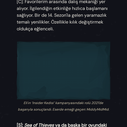
[C]: Favorilerim arasında dalış mekaniği yer
alıyor. İlgilendiğin etkinliğe hızlıca başlamanı
sağlıyor. Bir de 14. Sezon'la gelen yaramazlık
temalı yenilikler. Özellikle kılık değiştirmek
oldukça eğlenceli.
Eli'ın ‘Insider Kedisi’ kampanyasındaki rolü 2021'de
başarıyla sonuçlandı. Eserde emeği geçen: MiddyMidMid.
[S]:
Sea of Thieves
ya da başka bir oyundaki