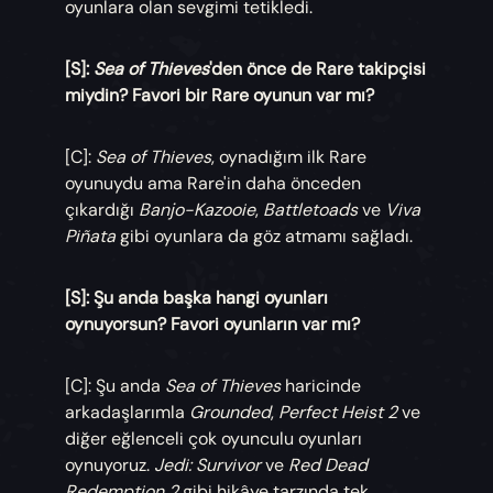
oyunlara olan sevgimi tetikledi.
[S]:
Sea of Thieves
'den önce de Rare takipçisi
miydin? Favori bir Rare oyunun var mı?
[C]:
Sea of Thieves
, oynadığım ilk Rare
oyunuydu ama Rare'in daha önceden
çıkardığı
Banjo-Kazooie
,
Battletoads
ve
Viva
Piñata
gibi oyunlara da göz atmamı sağladı.
[S]: Şu anda başka hangi oyunları
oynuyorsun? Favori oyunların var mı?
[C]: Şu anda
Sea of Thieves
haricinde
arkadaşlarımla
Grounded
,
Perfect Heist 2
ve
diğer eğlenceli çok oyunculu oyunları
oynuyoruz.
Jedi: Survivor
ve
Red Dead
Redemption 2
gibi hikâye tarzında tek