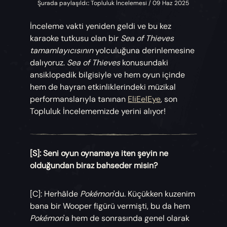
Şurada paylaşıldı:: Topluluk İncelemesi / 09 Haz 2025
İnceleme vakti yeniden geldi ve bu kez
karaoke tutkusu olan bir
Sea of Thieves
tamamlayıcısının
yolculuğuna derinlemesine
dalıyoruz.
Sea of Thieves
konusundaki
ansiklopedik bilgisiyle ve hem oyun içinde
hem de hayran etkinliklerindeki müzikal
performanslarıyla tanınan
EliEelEye
, son
Topluluk İncelememizde yerini alıyor!
[S]: Seni oyun oynamaya iten şeyin ne
olduğundan biraz bahseder misin?
[C]: Herhâlde
Pokémon
'du. Küçükken kuzenim
bana bir Wooper figürü vermişti, bu da hem
Pokémon
'a hem de sonrasında genel olarak