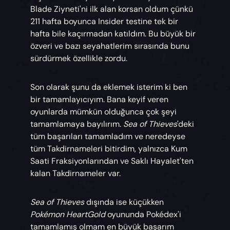
Blade Ziyneti'ni ilk alan korsan oldum çünkü
211 hafta boyunca Insider testine tek bir
hafta bile kaçırmadan katıldım. Bu büyük bir
özveri ve bazı seyahatlerim sırasında bunu
sürdürmek özellikle zordu.
Son olarak şunu da eklemek isterim ki ben
bir tamamlayıcıyım. Bana keyif veren
oyunlarda mümkün olduğunca çok şeyi
tamamlamaya bayılırım.
Sea of Thieves
'deki
tüm başarıları tamamladım ve neredeyse
tüm Takdirnameleri bitirdim, yalnızca Kum
Saati Fraksiyonlarından ve Saklı Hayalet'ten
kalan Takdirnameler var.
Sea of Thieves
dışında ise küçükken
Pokémon HeartGold
oyununda Pokédex'i
tamamlamış olmam en büyük başarım