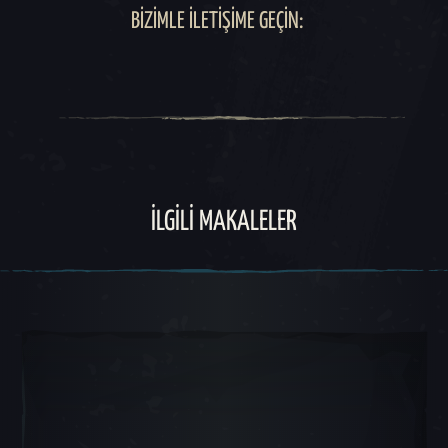
BIZIMLE İLETIŞIME GEÇIN:
İLGILI MAKALELER
Atlı Karınca Slayt 1, 1 / 5, Mevcut Nesne