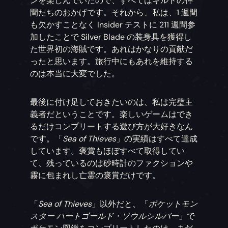
ンを楽しんでいたので、すべてはギルドの仲
間たちのおかげです。それから、私は、1 週間
も欠かすことなく Insider テストに 211 週間参
加したことで Silver Blade の装身具を獲得し
た世界初の海賊です。あれはかなりの貢献だ
ったと思います。旅行中にもあれを維持する
のは本当に大変でした。
最後に付け足しておきたいのは、私は完璧主
義者だということです。楽しいゲームはでき
るだけコンプリートする遊び方が大好きなん
です。「
Sea of Thieves
」の実績はすべて達成
しています。褒賞もほぼすべて取得してい
て、残っているのは砂時計のファクションや
霧に包まれし亡霊の褒賞だけです。
「
Sea of Thieves
」以外だと、「
ポケットモン
スター ハートゴールド・ソウルシルバー
」で