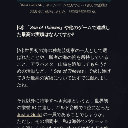
「INSIDERS CAT」キャンペーンにおける ELI さんの活動は、
2021 年に成功しました。MIDDYMIDMID 作。
[Q]: 「
Sea of Thieves
」や他のゲームで達成し
た最高の実績はなんですか?
[A]: 世界初の海の独創芸術家の一人として選
ばれたことや、勝者の海の帆を所持している
こと、アラバスター山猫を追加してもらうた
めの活動など、「
Sea of Thieves
」で成し遂げ
てきた最高の実績についてはすでに触れまし
たね。
それ以外に特筆すべき実績というと、世界初
の栄誉 10 に達し、ギルド台帳で 1 位になった
Just a Guild
の一員であることでしょうか。
ただし、その期間中、私は海外でバケーショ