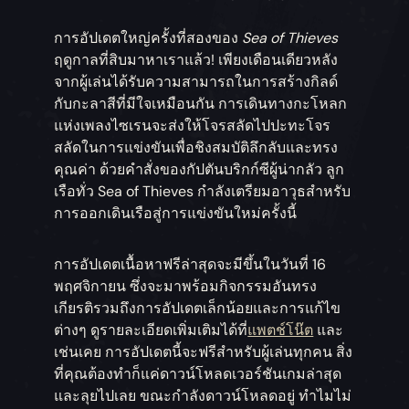
การอัปเดตใหญ่ครั้งที่สองของ
Sea of Thieves
ฤดูกาลที่สิบมาหาเราแล้ว! เพียงเดือนเดียวหลัง
จากผู้เล่นได้รับความสามารถในการสร้างกิลด์
กับกะลาสีที่มีใจเหมือนกัน การเดินทางกะโหลก
แห่งเพลงไซเรนจะส่งให้โจรสลัดไปปะทะโจร
สลัดในการแข่งขันเพื่อชิงสมบัติลึกลับและทรง
คุณค่า ด้วยคำสั่งของกัปตันบริกก์ซีผู้น่ากลัว ลูก
เรือทั่ว Sea of Thieves กำลังเตรียมอาวุธสำหรับ
การออกเดินเรือสู่การแข่งขันใหม่ครั้งนี้
การอัปเดตเนื้อหาฟรีล่าสุดจะมีขึ้นในวันที่ 16
พฤศจิกายน ซึ่งจะมาพร้อมกิจกรรมอันทรง
เกียรติรวมถึงการอัปเดตเล็กน้อยและการแก้ไข
ต่างๆ ดูรายละเอียดเพิ่มเติมได้ที่
แพตช์โน๊ต
และ
เช่นเคย การอัปเดตนี้จะฟรีสำหรับผู้เล่นทุกคน สิ่ง
ที่คุณต้องทำก็แค่ดาวน์โหลดเวอร์ชันเกมล่าสุด
และลุยไปเลย ขณะกำลังดาวน์โหลดอยู่ ทำไมไม่