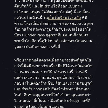
รางวัลใหม่ให้คว้ามาในรูปแบบของตกแต่งธีมกัป
ตันบริกก์ซี และชิ้นส่วนเรือที่ออกแบบตาม
กะโหลก แต่คุณ
ไม่ต้อง
ออกไปต่อสู้เพื่อเปลี่ยน
ลุคใหม่ในเดือนนี้ ใน
เอ็มโพเรียมโจรสลัด
ที่มี
ความโหดเหี้ยมน้อยกว่ามาก ชุดสะสมเรเวนวูดก
ลับมาแล้ว! หลังจากรูปลักษร์ของเซตเรือแรกใน
บัตร Plunder Pass ฤดูกาลที่แปด มันก็กลับมา
ขายทั่วไปเดือนนี้คู่ไปกับกล้องส่องทางไกลเรเวน
วูดและบันเดิลของอาวุธทั้งสี่
หรือหากคุณเดินตลาดเพื่อหาบางอย่างที่ดูสดใส
กว่านี้นิดนึงมากกว่าเครื่องมือที่ได้แรงบันดาลใจ
จากนกเรเวนของภาคีมือสังหาร เครื่องดนตรี
เทศกาลแห่งความอุดมสมบูรณ์แบบจำกัดเวลาก็
กลับมาในสต็อกร้านด้วย สีสันและความสมบูรณ์
แบบสำหรับการออกไปร้องรำทำเพลงข้างนอก
ในค่ำคืนช่วงฤดูหนาวที่ใกล้เข้ามา คุณจะพบว่า
ไอเทมเหล่านี้เป็นของเพิ่มเติมประจำฤดูกาลที่ดี
งามสำหรับลูกเรือทุกคนเลยล่ะ