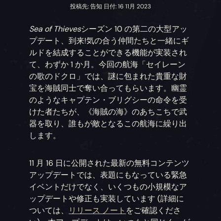
投稿先: 告知 日付: 16 11月 2023
Sea of Thieves
シーズン 10 の第二の大型アッ
プデート、到来!気の合う仲間たちと一緒にギ
ルドを結成することができる機能が実装され
て、わずか 1 か月。今回の航海「セイレーン
の歌のドクロ」では、謎に包まれた貴重な財
宝を海賊同士で奪い合ってもらいます。幽霊
のようなキャプテン・ブリグシーの命令を受
けた者たちが、《海賊の海》のあちこちで武
器を取り、誰もが敵となるこの航海に繰り出
します。
11 月 16 日に公開された最新の無料コンテンツ
アップデートでは、表題にもなっている緊急
イベントだけでなく、いくつもの小規模なア
ップデートや修正も実装しています (詳細に
ついては、
リリース ノート
をご確認くださ