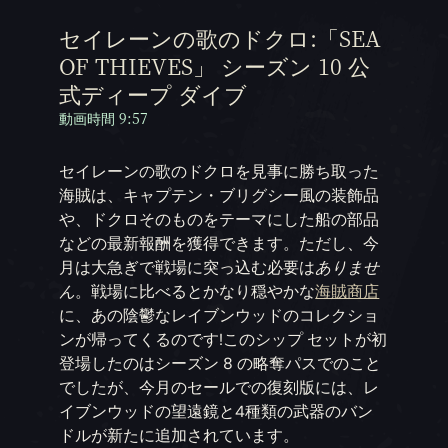
セイレーンの歌のドクロ:「SEA
OF THIEVES」 シーズン 10 公
式ディープ ダイブ
動画時間 9:57
セイレーンの歌のドクロを見事に勝ち取った
海賊は、キャプテン・ブリグシー風の装飾品
や、ドクロそのものをテーマにした船の部品
などの最新報酬を獲得できます。ただし、今
月は大急ぎで戦場に突っ込む必要は
ありませ
ん
。戦場に比べるとかなり穏やかな
海賊商店
に、あの陰鬱なレイブンウッドのコレクショ
ンが帰ってくるのです!このシップ セットが初
登場したのはシーズン 8 の略奪パスでのこと
でしたが、今月のセールでの復刻版には、レ
イブンウッドの望遠鏡と4種類の武器のバン
ドルが新たに追加されています。