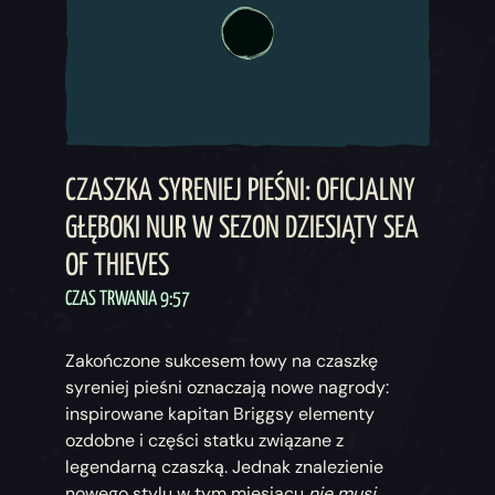
CZASZKA SYRENIEJ PIEŚNI: OFICJALNY
GŁĘBOKI NUR W SEZON DZIESIĄTY SEA
OF THIEVES
CZAS TRWANIA 9:57
Zakończone sukcesem łowy na czaszkę
syreniej pieśni oznaczają nowe nagrody:
inspirowane kapitan Briggsy elementy
ozdobne i części statku związane z
legendarną czaszką. Jednak znalezienie
nowego stylu w tym miesiącu
nie musi