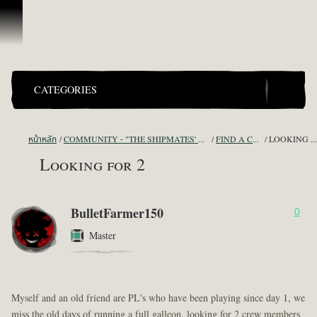
ข้ามไปที่คอนเทนต์
CATEGORIES
หน้าหลัก
COMMUNITY - "THE SHIPMATES' QUARTERS"
FIND A CREW!
LOOKING FOR 2
Looking for 2
BulletFarmer150
0
Master
Myself and an old friend are PL's who have been playing since day 1, we
miss the old days of running a full galleon, looking for 2 crew members