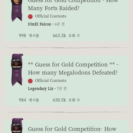
Many Forts Raided?
Official Contests
IOnEI Falcon -
6년 전
998
663.3k
게시물
조회 수
** Guess for Gold Competition ** -
How many Megalodons Defeated?
Official Contests
Legendary Liz -
7년 전
984
630.5k
게시물
조회 수
Guess for Gold Competition- How