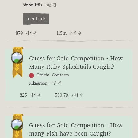
Sir Sniffils -
3년 전
feedback
879
1.5m
게시물
조회 수
Guess for Gold Competition - How
Many Ruby Splashtails Caught?
Official Contests
Pikaaroon -
7년 전
825
580.7k
게시물
조회 수
Guess for Gold Competition - How
many Fish have been Caught?