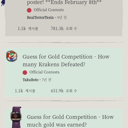
poster! **Ends February 8th**
Official Contests
RealTerrorTesin -
9년 전
1.1k
781.3k
게시물
조회 수
Guess for Gold Competition - How
many Krakens Defeated?
Official Contests
TakuBoto -
7년 전
1.1k
651.9k
게시물
조회 수
Guess for Gold Competition - How
much gold was earned?