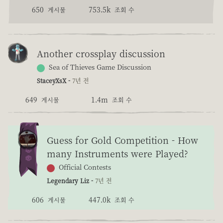
650
753.5k
게시물
조회 수
Another crossplay discussion
Sea of Thieves Game Discussion
StaceyXsX -
7년 전
649
1.4m
게시물
조회 수
Guess for Gold Competition - How
many Instruments were Played?
Official Contests
Legendary Liz -
7년 전
606
447.0k
게시물
조회 수