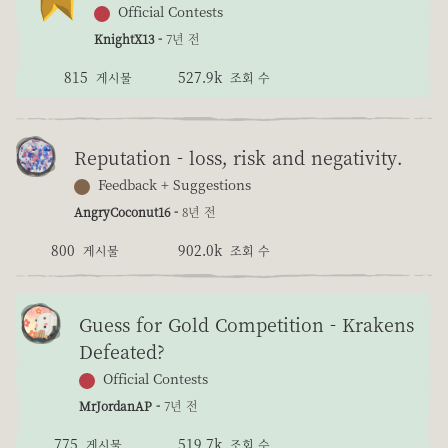
Official Contests
KnightX13 -
7년 전
815
527.9k
게시물
조회 수
Reputation - loss, risk and negativity.
Feedback + Suggestions
AngryCoconut16 -
8년 전
800
902.0k
게시물
조회 수
Guess for Gold Competition - Krakens
Defeated?
Official Contests
MrJordanAP -
7년 전
775
519.7k
게시물
조회 수