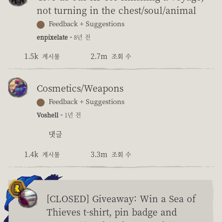
not turning in the chest/soul/animal
Feedback + Suggestions
enpixelate -
8년 전
1.5k
2.7m
게시물
조회 수
Cosmetics/Weapons
Feedback + Suggestions
Voshell -
1년 전
댓글
1.4k
3.3m
게시물
조회 수
[CLOSED] Giveaway: Win a Sea of
Thieves t-shirt, pin badge and