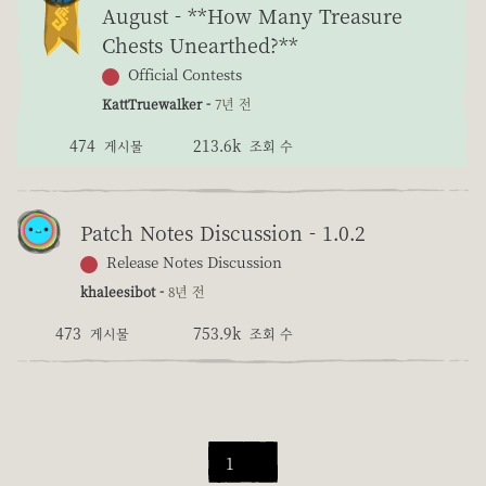
August - **How Many Treasure
Chests Unearthed?**
Official Contests
KattTruewalker -
7년 전
474
213.6k
게시물
조회 수
Patch Notes Discussion - 1.0.2
Release Notes Discussion
khaleesibot -
8년 전
473
753.9k
게시물
조회 수
1