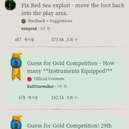
Fix Red Sea exploit - move the loot back
into the play area.
Feedback + Suggestions
entspeak -
8년 전
487
373.4k
게시물
조회 수
Guess for Gold Competition - How
many **Instruments Equipped?**
Official Contests
KattTruewalker -
7년 전
478
242.1k
게시물
조회 수
Guess for Gold Competition! 29th