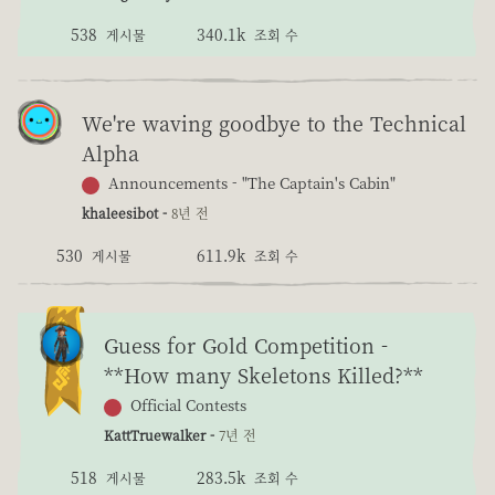
538
340.1k
게시물
조회 수
We're waving goodbye to the Technical
Alpha
Announcements - "The Captain's Cabin"
khaleesibot -
8년 전
530
611.9k
게시물
조회 수
Guess for Gold Competition -
**How many Skeletons Killed?**
Official Contests
KattTruewalker -
7년 전
518
283.5k
게시물
조회 수