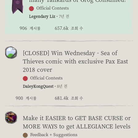
Official Contests
Legendary Liz -
7년 전
906
657.6k
게시물
조회 수
[CLOSED] Win Wednesday - Sea of
Thieves comic with exclusive Pax East
2018 cover
Official Contests
DaleyKongQuest -
8년 전
900
681.4k
게시물
조회 수
Make it EASIER to GET BASE CURSE or
MORE WAYS to get ALLEGIANCE levels
Feedback + Suggestions