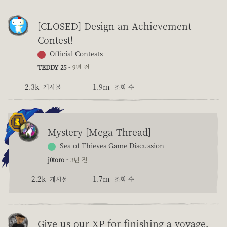
[CLOSED] Design an Achievement
Contest!
Official Contests
TEDDY 25 -
9년 전
2.3k
1.9m
게시물
조회 수
Mystery [Mega Thread]
Sea of Thieves Game Discussion
j0toro -
3년 전
2.2k
1.7m
게시물
조회 수
Give us our XP for finishing a voyage,