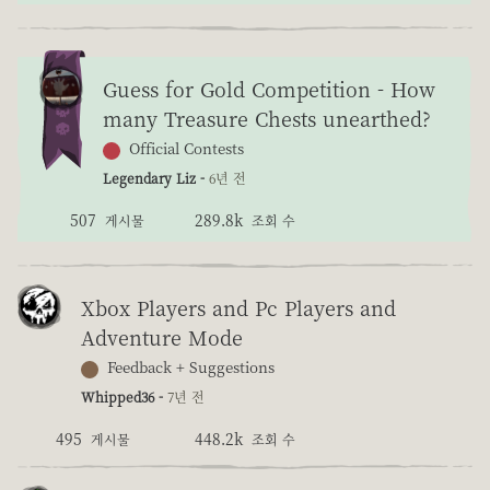
Guess for Gold Competition - How
many Treasure Chests unearthed?
Official Contests
Legendary Liz -
6년 전
507
289.8k
게시물
조회 수
Xbox Players and Pc Players and
Adventure Mode
Feedback + Suggestions
Whipped36 -
7년 전
495
448.2k
게시물
조회 수