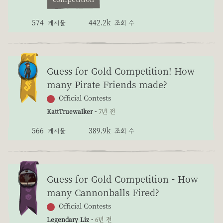
574
442.2k
게시물
조회 수
Guess for Gold Competition! How
many Pirate Friends made?
Official Contests
KattTruewalker -
7년 전
566
389.9k
게시물
조회 수
Guess for Gold Competition - How
many Cannonballs Fired?
Official Contests
Legendary Liz -
6년 전