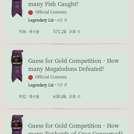
many Fish Caught?
Official Contests
Legendary Liz -
6년 전
936
571.2k
게시물
조회 수
Guess for Gold Competition - How
many Megalodons Defeated?
Official Contests
Legendary Liz -
7년 전
932
630.8k
게시물
조회 수
Guess for Gold Competition - How
many Tankards of Grog Consumed?