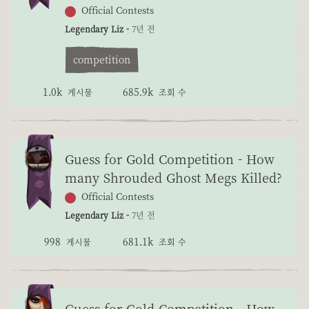
Official Contests
Legendary Liz -
7년 전
competition
1.0k
685.9k
게시물
조회 수
Guess for Gold Competition - How
many Shrouded Ghost Megs Killed?
Official Contests
Legendary Liz -
7년 전
998
681.1k
게시물
조회 수
Guess for Gold Competition - How