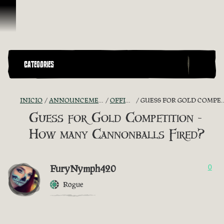
Saltar al contenido
CATEGORIES
INICIO
ANNOUNCEMENTS - "THE CAPTAIN'S CABIN"
OFFICIAL CONTESTS
GUESS FOR GOLD COMPETITION - HOW MANY CANNONBALLS FIRED?
Guess for Gold Competition -
How many Cannonballs Fired?
FuryNymph420
0
Rogue