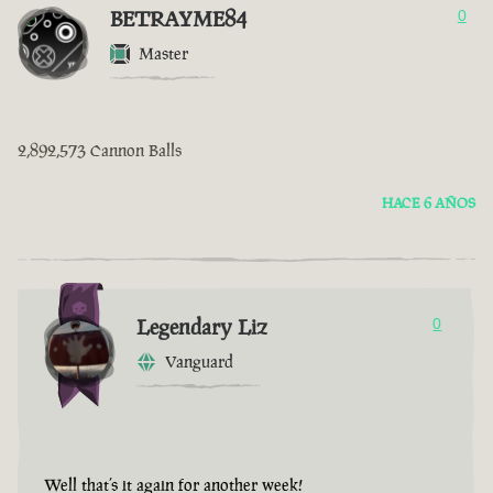
BETRAYME84
0
Master
2,892,573 Cannon Balls
HACE 6 AÑOS
Legendary Liz
0
Vanguard
Well that’s it again for another week!