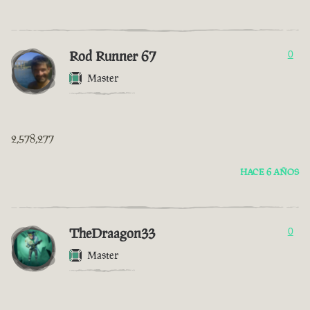
Rod Runner 67
0
Master
2,578,277
HACE 6 AÑOS
TheDraagon33
0
Master