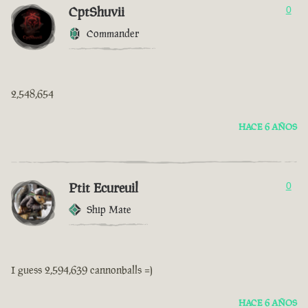
CptShuvii
0
Commander
2,548,654
HACE 6 AÑOS
Ptit Ecureuil
0
Ship Mate
I guess 2,594,639 cannonballs =)
HACE 6 AÑOS