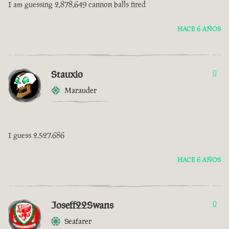
I am guessing 2,878,649 cannon balls fired
HACE 6 AÑOS
Stauxio
0
Marauder
I guess 2.527.686
HACE 6 AÑOS
Joseff22Swans
0
Seafarer