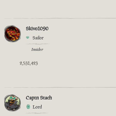
Skivo1090
Sailor
Insider
2,531,423
Captn Stach
Lord