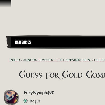
Omitir y pasar al contenido
CATEGORIES
INICIO
ANNOUNCEMENTS - "THE CAPTAIN'S CABIN"
OFFIC
Guess for Gold Comp
FuryNymph420
Rogue