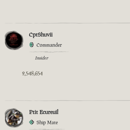
CptShuvii
Commander
Insider
2,548,654
Ptit Ecureuil
Ship Mate