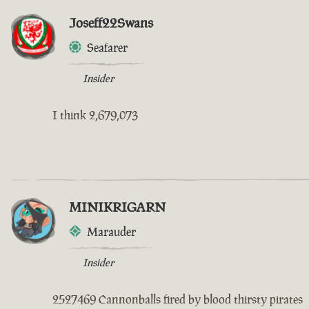
Joseff22Swans
Seafarer
Insider
I think 2,679,073
MINIKRIGARN
Marauder
Insider
2527469 Cannonballs fired by blood thirsty pirates