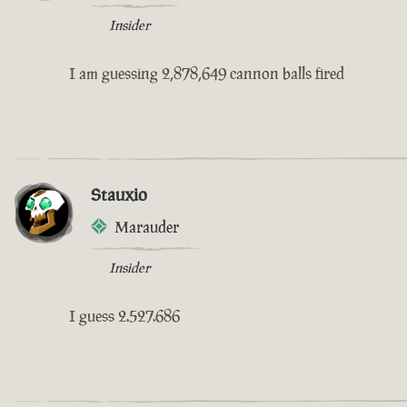
Insider
I am guessing 2,878,649 cannon balls fired
Stauxio
Marauder
Insider
I guess 2.527.686