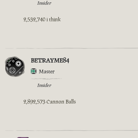
Insider
2,532,740 i think
BETRAYME84
Master
Insider
2,892,573 Cannon Balls