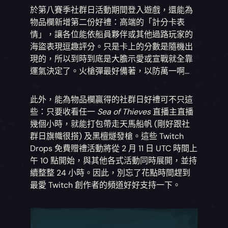
於第八賽季社群日活動期間登入遊戲，還能為
物品欄新增第二份好禮：高端的「計分卡表
情」，讓各位能依船員夥伴或其他過路玩家的
海盜表現逗趣評分。只是卡上的分數是隨機出
現的，所以到時到底是大膽示愛或宣戰就全靠
運氣決定了。火槍彈最好備著，以防萬一啊...
此外，能為物品欄贏得的社群日好禮可不只這
些：只要收看任一
Sea of Thieves
直播主直播
幾個小時，就能打包帶走天馬船帆 (剛好跟社
群日旗幟很搭) 及黑檀燧發槍。這些 Twitch
Drops 免費贈禮活動將從 2 月 11 日 UTC 時間上
午 10 點開始，與其他各式活動同時展開，並持
續整整 24 小時。因此，別忘了花點時間趕到
最愛 Twitch 創作者的頻道好好支持一下。