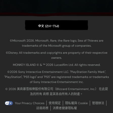
中文 (ZH-TW)
©Microsoft 2026. Microsoft, Rare, the Rare logo, Sea of Thieves are
trademarks of the Microsoft group of companies.
©Disney. All trademarks and copyrights are property of their respective
owners.
MONKEY ISLAND © & ™ 20‍26 Lucasfilm Ltd. All rights reserved.
©2026 Sony Interactive Entertainment LLC. "PlayStation Family Mark",
"PlayStation", "PS5 logo" and "PS5" are registered trademarks or trademarks
of Sony Interactive Entertainment Inc.
© 2026 美商暴雪娛樂股份有限公司（Blizzard Entertainment, Inc.） 在此提
及的所有 商標 是其各自所有人的財產。
Your Privacy Choices
使用規定
隱私權與 Cookie
管理辦法
註冊商標
消費者健康隱私權