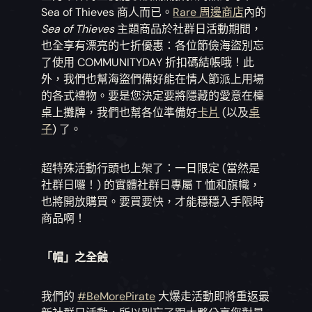
Sea of Thieves 商人而已。
Rare 周邊商店
內的
Sea of Thieves
主題商品於社群日活動期間，
也全享有漂亮的七折優惠：各位節儉海盜別忘
了使用 COMMUNITYDAY 折扣碼結帳哦！此
外，我們也幫海盜們備好能在情人節派上用場
的各式禮物。要是您決定要將隱藏的愛意在檯
桌上攤牌，我們也幫各位準備好
卡片
(以及
桌
子
) 了。
超特殊活動行頭也上架了：一日限定 (當然是
社群日囉！) 的實體社群日專屬 T 恤和旗幟，
也將開放購買。要買要快，才能穩穩入手限時
商品啊！
「帽」之全蝕
我們的
#BeMorePirate
大爆走活動即將重返最