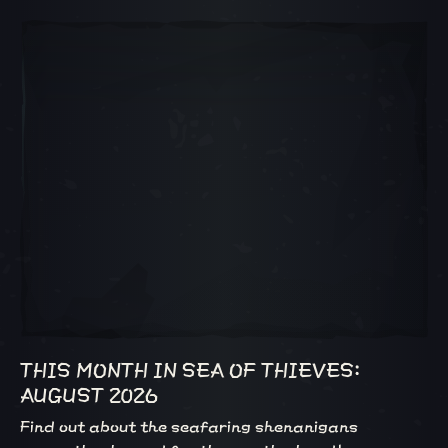
轉盤 1, 1 / 5, 目前物品
THIS MONTH IN SEA OF THIEVES:
AUGUST 2026
Find out about the seafaring shenanigans