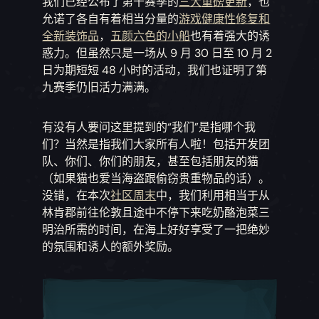
我们已经公布了第十赛季的
三大重磅更新
，也
允诺了各自有着相当分量的
游戏健康性修复和
全新装饰品
，
五颜六色的小船
也有着强大的诱
惑力。但虽然只是一场从 9 月 30 日至 10 月 2
日为期短短 48 小时的活动，我们也证明了第
九赛季仍旧活力满满。
有没有人要问这里提到的“我们”是指哪个我
们？当然是指我们大家所有人啦！包括开发团
队、你们、你们的朋友，甚至包括朋友的猫
（如果猫也爱当海盗跟偷窃贵重物品的话）。
没错，在本次
社区周末
中，我们利用相当于从
林肯郡前往伦敦且途中不停下来吃奶酪泡菜三
明治所需的时间，在海上好好享受了一把绝妙
的氛围和诱人的额外奖励。