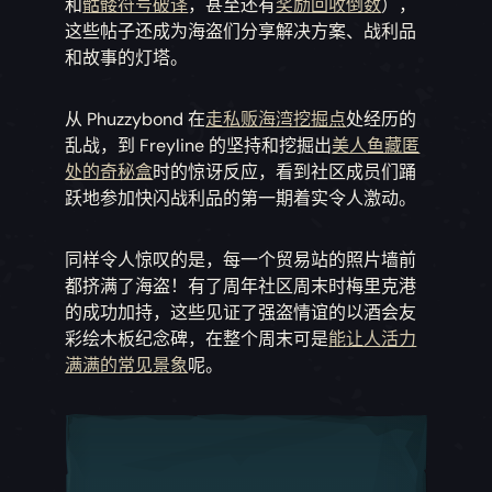
和
骷髅符号破译
，甚至还有
奖励回收倒数
），
这些帖子还成为海盗们分享解决方案、战利品
和故事的灯塔。
从 Phuzzybond 在
走私贩海湾挖掘点
处经历的
乱战，到 Freyline 的坚持和挖掘出
美人鱼藏匿
处的奇秘盒
时的惊讶反应，看到社区成员们踊
跃地参加快闪战利品的第一期着实令人激动。
同样令人惊叹的是，每一个贸易站的照片墙前
都挤满了海盗！有了周年社区周末时梅里克港
的成功加持，这些见证了强盗情谊的以酒会友
彩绘木板纪念碑，在整个周末可是
能让人活力
满满的常见景象
呢。