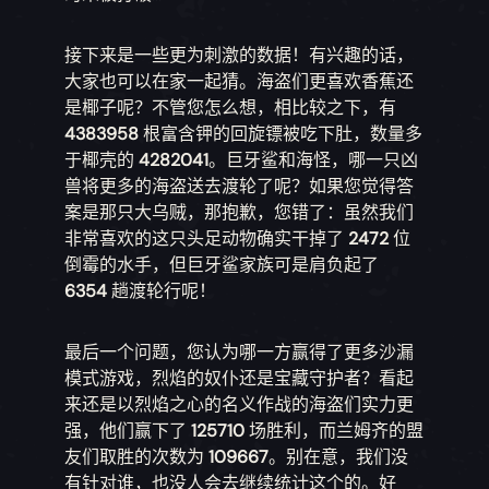
接下来是一些更为刺激的数据！有兴趣的话，
大家也可以在家一起猜。海盗们更喜欢香蕉还
是椰子呢？不管您怎么想，相比较之下，有
4383958
根富含钾的回旋镖被吃下肚，数量多
于椰壳的
4282041
。巨牙鲨和海怪，哪一只凶
兽将更多的海盗送去渡轮了呢？如果您觉得答
案是那只大乌贼，那抱歉，您错了：虽然我们
非常喜欢的这只头足动物确实干掉了
2472
位
倒霉的水手，但巨牙鲨家族可是肩负起了
6354
趟渡轮行呢！
最后一个问题，您认为哪一方赢得了更多沙漏
模式游戏，烈焰的奴仆还是宝藏守护者？看起
来还是以烈焰之心的名义作战的海盗们实力更
强，他们赢下了
125710
场胜利，而兰姆齐的盟
友们取胜的次数为
109667
。别在意，我们没
有针对谁，也没人会去继续统计这个的。好