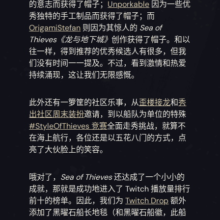
的意志而获得了帽子；
Unporkable
因为一些优
秀独特的手工制品而获得了帽子；而
OrigamiStefan
则因为其惊人的
Sea of
Thieves
《龙与地下城》
创作获得了帽子。和以
往一样，得到推荐的优秀候选人有很多，但我
们没有时间一一提及。不过，看到激情和热爱
持续涌现，这让我们无限感慨。
此外还有一箩筐的社区乐事，从
歪楼接龙
和
秀
出社区周末装扮
邀请，到以船队为单位的特殊
#StyleOfThieves 竞赛
全面走秀挑战，就算不
在海上航行，各位还是以五花八门的方式，点
亮了大伙脸上的笑容。
哦对了，
Sea of Thieves
还达成了一个小小的
成就，那就是成功地进入了 Twitch 播放量排行
前十的榜单。因此，我们为
Twitch Drop
额外
添加了黑曜石船长地毯（和黑曜石船徽，此船