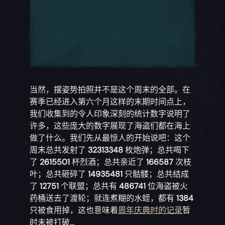
当然，摆姿势拍照并不是这个周末的全部。在
赛季已经进入第六个月这样的末期时间点上，
我们收集到的令人印象深刻的统计数字说明了
许多，这些庞大的数字展现了海盗们都在海上
做了什么。我们先从最惊人的开始说吧：这个
周末总共发射了
32313348
枚炮弹；总共喝下
了
2615501
杯烈酒；总共亲近了
166587
次枝
叶；总共砸碎了
14935481
只骷髅；总共结成
了
12751
个联盟；总共有
486741
位海盗被火
药桶送去了渡轮；就连煮糊的水蛭，都有
1384
只被食用掉，这也意味着
周年庆典时的记录
暂
时未被打破...