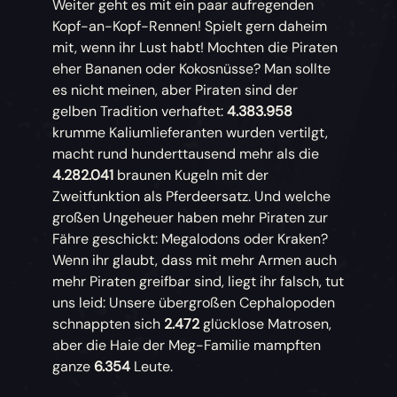
Weiter geht es mit ein paar aufregenden
Kopf-an-Kopf-Rennen! Spielt gern daheim
mit, wenn ihr Lust habt! Mochten die Piraten
eher Bananen oder Kokosnüsse? Man sollte
es nicht meinen, aber Piraten sind der
gelben Tradition verhaftet:
4.383.958
krumme Kaliumlieferanten wurden vertilgt,
macht rund hunderttausend mehr als die
4.282.041
braunen Kugeln mit der
Zweitfunktion als Pferdeersatz. Und welche
großen Ungeheuer haben mehr Piraten zur
Fähre geschickt: Megalodons oder Kraken?
Wenn ihr glaubt, dass mit mehr Armen auch
mehr Piraten greifbar sind, liegt ihr falsch, tut
uns leid: Unsere übergroßen Cephalopoden
schnappten sich
2.472
glücklose Matrosen,
aber die Haie der Meg-Familie mampften
ganze
6.354
Leute.