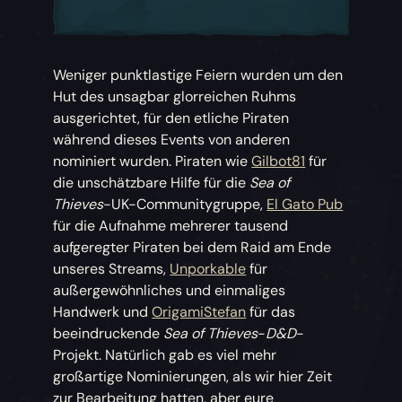
Weniger punktlastige Feiern wurden um den
Hut des unsagbar glorreichen Ruhms
ausgerichtet, für den etliche Piraten
während dieses Events von anderen
nominiert wurden. Piraten wie
Gilbot81
für
die unschätzbare Hilfe für die
Sea of
Thieves
-UK-Communitygruppe,
El Gato Pub
für die Aufnahme mehrerer tausend
aufgeregter Piraten bei dem Raid am Ende
unseres Streams,
Unporkable
für
außergewöhnliches und einmaliges
Handwerk und
OrigamiStefan
für das
beeindruckende
Sea of Thieves
-
D&D
-
Projekt. Natürlich gab es viel mehr
großartige Nominierungen, als wir hier Zeit
zur Bearbeitung hatten, aber eure