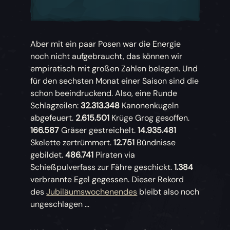
Aber mit ein paar Posen war die Energie
noch nicht aufgebraucht, das können wir
empiratisch mit großen Zahlen belegen. Und
für den sechsten Monat einer Saison sind die
schon beeindruckend. Also, eine Runde
Schlagzeilen:
32.313.348
Kanonenkugeln
abgefeuert.
2.615.501
Krüge Grog gesoffen.
166.587
Gräser gestreichelt.
14.935.481
Skelette zertrümmert.
12.751
Bündnisse
gebildet.
486.741
Piraten via
Schießpulverfass zur Fähre geschickt.
1.384
verbrannte Egel gegessen. Dieser Rekord
des
Jubiläumswochenendes
bleibt also noch
ungeschlagen …