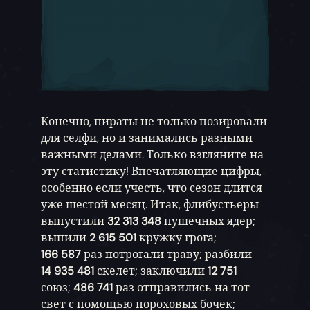
Конечно, пираты не только позировали
для селфи, но и занимались разными
важными делами. Только взгляните на
эту статистику! Впечатляющие цифры,
особенно если учесть, что сезон длится
уже шестой месяц. Итак, флибустьеры
выпустили
32 313 348
пушечных ядер;
выпили
2 615 501
кружку грога;
166 587
раз потрогали траву; разбили
14 935 481
скелет; заключили
12 751
союз;
486 741
раз отправились на тот
свет с помощью пороховых бочек;