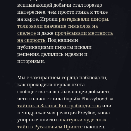
всплывающей добычи стал гораздо
интереснее, чем просто гонка к точке
на карте. Игроки
разгадывали шифры
,
толковали значение символов на
скелете
и даже
прочёсывали местность
на скорость
. Под нашими
публикациями пираты искали
решения, делились идеями и
историями.
Мы с замиранием сердца наблюдали,
как проходила первая охота
сообщества за всплывающей добычей:
чего только стоила борьба Phuzzybond за
тайник в Заливе Контрабандистов
или
неподражаемая реакция Freyline, когда
упорные поиски
шкатулки чудесных
тайн в Русалочьем Приюте
наконец