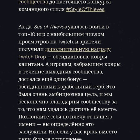
сообщества
до настоящего конкурса
командного стиля
#StyleOfThieves
.
Ах да,
Sea of Thieves
удалось войти в
топ-10 игр с наибольшим числом
просмотров на Twitch, и зрители
получили
дополнительную награду
Twitch Drop
— обсидиановые ковры
капитана. А игрокам, забравшим ковры
в течение выходных сообщества,
достался ещё один бонус —
обсидиановый корабельный герб. Это
была очень амбициозная цель, и мы
бесконечно благодарны сообществу за
то, что нам удалось достичь её вместе.
Похлопайте себя по плечу от нашего
имени — вы определённо это
заслужили. Но если у вас крюк вместо
руки, будьте осторожнее.