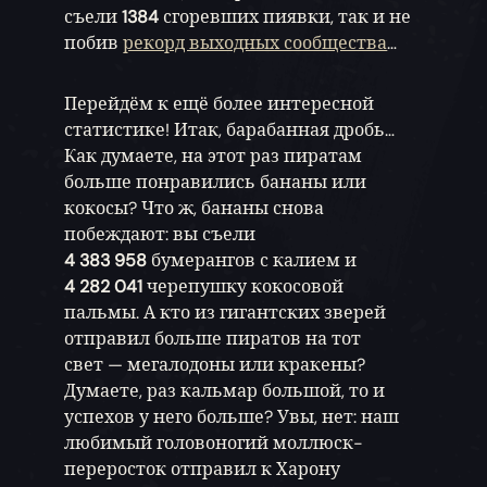
съели
1384
сгоревших пиявки, так и не
побив
рекорд выходных сообщества
…
Перейдём к ещё более интересной
статистике! Итак, барабанная дробь…
Как думаете, на этот раз пиратам
больше понравились бананы или
кокосы? Что ж, бананы снова
побеждают: вы съели
4 383 958
бумерангов с калием и
4 282 041
черепушку кокосовой
пальмы. А кто из гигантских зверей
отправил больше пиратов на тот
свет — мегалодоны или кракены?
Думаете, раз кальмар большой, то и
успехов у него больше? Увы, нет: наш
любимый головоногий моллюск-
переросток отправил к Харону