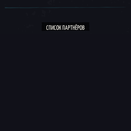
СПИСОК ПАРТНЁРОВ
СОРТИРОВАТЬ - ВЕДУ ТРАНСЛЯЦИЮ
ФИЛЬТР
Сортировать
MESHALKHALED
Привет! Я здесь ради веселья: пробую всякие
необычные штуки, объясняю игров…
Twitch
YouTube
TikTok
OFFENDDCAMEL
Эгей! Я offenddcamel, ваш дружелюбный сосед-пират,