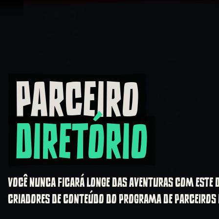
Ir para o Conteúdo
PARCEIRO
Parceiro Diretório
DIRETÓRIO
VOCÊ NUNCA FICARÁ LONGE DAS AVENTURAS COM ESTE D
CRIADORES DE CONTEÚDO DO PROGRAMA DE PARCEIROS D