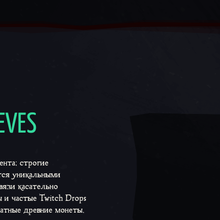
IEVES
ента; строгие
тся уникальными
вязи касательно
 и частые Twitch Drops
латные древние монеты,