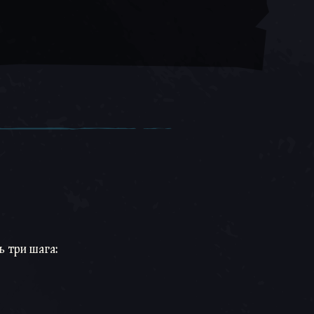
ся
ь три шага: