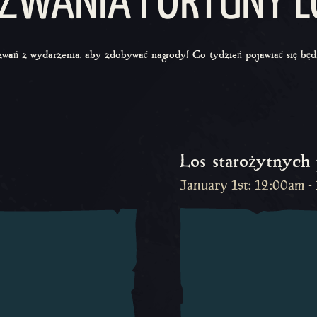
ZWANIA FORTUNY L
wań z wydarzenia, aby zdobywać nagrody! Co tydzień pojawiać się bę
Los starożytnych
January 1st: 12:00am -