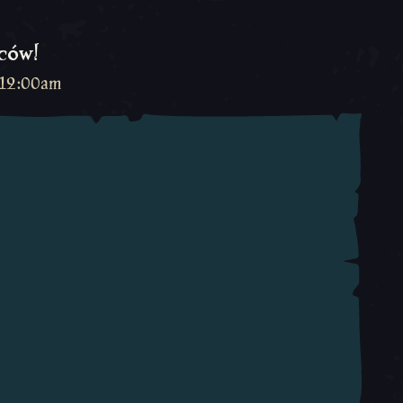
ców!
 12:00am