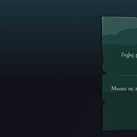
Żegluj 
Musisz się 