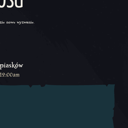
OSU
dzie nowe wyzwanie.
 piasków
 12:00am