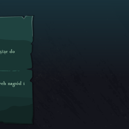
dążąc do
ych nagród i