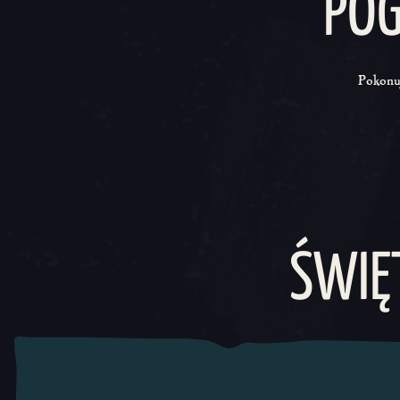
POG
Pokonuj
Karuzela 1, 1 z 0, Obecna pozycja
ŚWIĘ