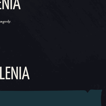
ENIA
nagrody.
LENIA