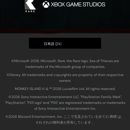
日本語 (JA)
©Microsoft 2026. Microsoft, Rare, the Rare logo, Sea of Thieves are
trademarks of the Microsoft group of companies.
©Disney. All trademarks and copyrights are property of their respective
owners.
MONKEY ISLAND © & ™ 20‍26 Lucasfilm Ltd. All rights reserved.
©2026 Sony Interactive Entertainment LLC. "PlayStation Family Mark",
"PlayStation", "PS5 logo" and "PS5" are registered trademarks or trademarks
of Sony Interactive Entertainment Inc.
©2026 Blizzard Entertainment, Inc. ここで言及されている全ての 商標 は、
それぞれの権利者が所有しています。