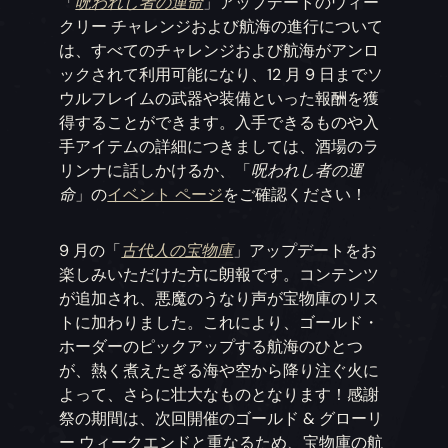
「
呪われし者の運命
」アップデートのウィー
クリー チャレンジおよび航海の進行について
は、すべてのチャレンジおよび航海がアンロ
ックされて利用可能になり、12 月 9 日までソ
ウルフレイムの武器や装備といった報酬を獲
得することができます。入手できるものや入
手アイテムの詳細につきましては、酒場のラ
リンナに話しかけるか、「
呪われし者の運
命
」の
イベント ページ
をご確認ください！
9 月の「
古代人の宝物庫
」アップデートをお
楽しみいただけた方に朗報です。コンテンツ
が追加され、悪魔のうなり声が宝物庫のリス
トに加わりました。これにより、ゴールド・
ホーダーのピックアップする航海のひとつ
が、熱く煮えたぎる海や空から降り注ぐ火に
よって、さらに壮大なものとなります！感謝
祭の期間は、次回開催のゴールド & グローリ
ー ウィークエンドと重なるため、宝物庫の航