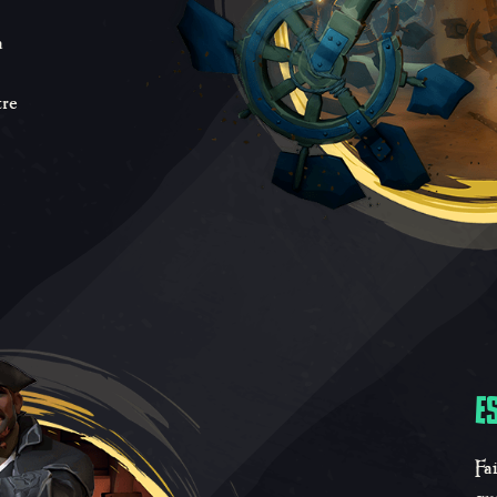
a
tre
E
Fa