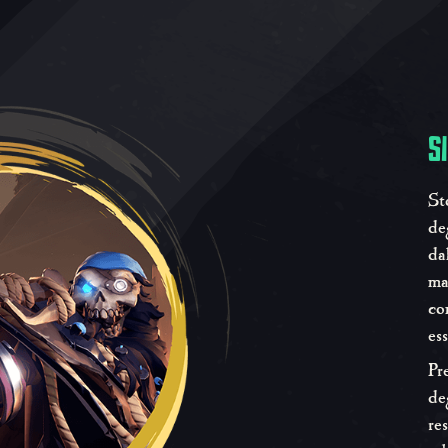
S
St
de
da
ma
co
es
Pr
de
res