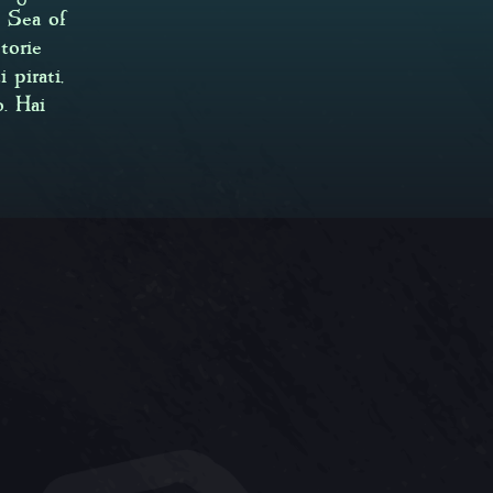
. Sea of
torie
pirati,
. Hai