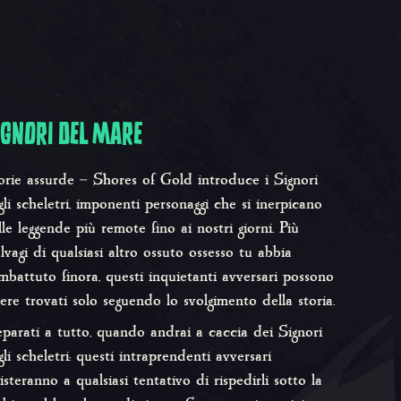
IGNORI DEL MARE
orie assurde – Shores of Gold
introduce i Signori
gli scheletri, imponenti personaggi che si inerpicano
lle leggende più remote fino ai nostri giorni. Più
lvagi di qualsiasi altro ossuto ossesso tu abbia
mbattuto finora, questi inquietanti avversari possono
sere trovati solo seguendo lo svolgimento della storia.
eparati a tutto, quando andrai a caccia dei Signori
gli scheletri: questi intraprendenti avversari
isteranno a qualsiasi tentativo di rispedirli sotto la