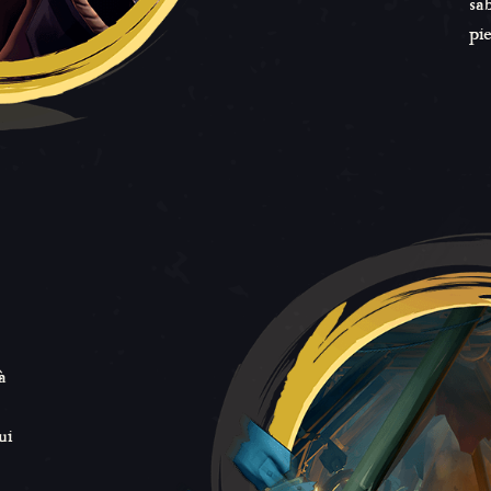
sa
pie
à
ui