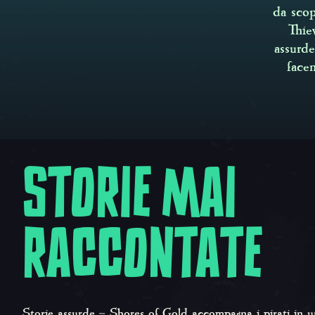
da scop
Thie
assurd
face
STORIE MAI
RACCONTATE
Storie assurde – Shores of Gold
accompagna i pirati in un