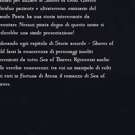
alsiasi per iniziare le
Shores of Gold
. Questo
dividuo paziente e ultraterreno, emissario del
ande Pirata, ha una storia interessante da
ccontare. Nessun pirata degno di questo nome si
rderebbe una simile presentazione!
plorando ogni capitolo di
Storie assurde –
Shores of
ld
farai la conoscenza di personaggi insoliti
ovenienti da tutto Sea of Thieves. Ritroverai anche
lle vecchie conoscenze, tra cui un manipolo di volti
ti visti in
Fortuna di Atena
, il romanzo di
Sea of
ieves
.