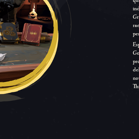
qu
in
Gr
ra
pe
Es
Go
pr
de
no
Th