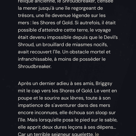
relique ancienne, le Shroudbreaker, censée
la mener jusqu'à une île regorgeant de
trésors, une île devenue légende sur les
mers : les Shores of Gold. Si autrefois, il était
possible d'atteindre cette terre, le voyage
était devenu impossible depuis que le Devil’s
Shroud, un brouillard de miasmes nocifs,
avait recouvert l'île. Un obstacle mortel et
infranchissable, à moins de posséder le
Shroudbreaker.
Après un dernier adieu à ses amis, Briggsy
mit le cap vers les Shores of Gold. Le vent en
poupe et le sourire aux lèvres, toute à son
impatience de s'aventurer dans des mers
encore inconnues, elle échoua son sloop sur
l'île. Mais lorsqu'elle posa le pied sur le sable,
elle apprit deux dures leçons à ses dépens...
Car un terrible seigneur squelette,
le