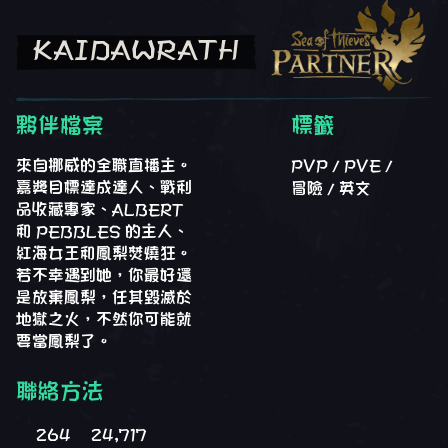
KAIDAWRATH
夥伴檔案
標籤
來自挪威的全職直播主。
PVP
PVE
嘉獎目標達成達人、戰利
冒險
英文
品收藏專家、ALBERT
和 PEBBLES 的主人、
紅海女王和鳳梨焚燒狂。
若不幸遇到她，你最好還
是放棄鳳梨，任其毀滅於
地獄之火，不然你可能就
要當鳳梨了。
聯絡方法
264
24,717