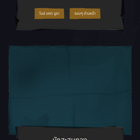
ไนน์ แคต นูรา
รอบๆ ด่านหน้า
แม้จะมีชื่อเสียงเรื่องความโลภสุดๆ ต