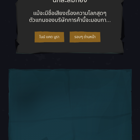
นักสะสมทอง
แม้จะมีชื่อเสียงเรื่องความโลภสุดๆ
ตัวแทนของบริษัทการค้านี้จะมอบกา...
ไนน์ แคต นูรา
รอบๆ ด่านหน้า