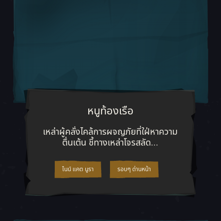
หนูท้องเรือ
เหล่าผู้คลั่งไคล้การผจญภัยที่ใฝ่หาค
เหล่าผู้คลั่งไคล้การผจญภัยที่ใฝ่หาความ
ตื่นเต้น ชี้ทางเหล่าโจรสลัด...
ไนน์ แคต นูรา
รอบๆ ด่านหน้า