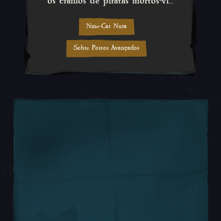
os crânios de piratas mortos-vi...
Nine-Cat Nura
Sobre Postos Avançados