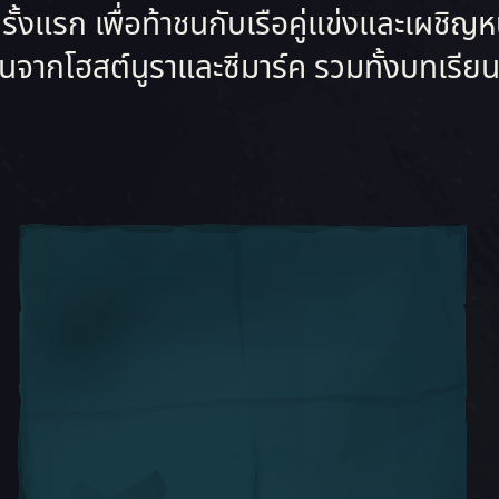
แรก เพื่อท้าชนกับเรือคู่แข่งและเผชิญหน
ียนจากโฮสต์นูราและซีมาร์ค รวมทั้งบทเรีย