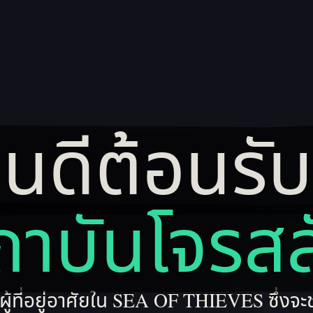
ินดีต้อนรับส
ยินดีต้อนรับสู่
ถาบันโจรสล
ู้ที่อยู่อาศัยใน SEA OF THIEVES ซึ่งจะช่