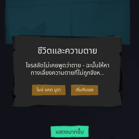
ชีวิตและความตาย
ะพึ่งพาตัวเองได้มากแค่ไหนก็ได้ ออกสำรวจเส้นทางมากมายเพื่อรวบรวมลูก
โจรสลัดไม่เคยพูดว่าตาย - ฉะนั้นให้หา
โจรสลัดไม่เคยพูดว่าตาย - ฉะนั้นให้หา
ทางเลี่ยงความตายที่ไม่ถูกจังห...
ไนน์ แคต นูรา
เริ่มกันเลย
แสดงมากขึ้น