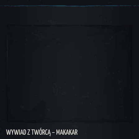
Karuzela 1, 1 z 4, Obecna pozycja
WYWIAD Z TWÓRCĄ – MAKAKAR