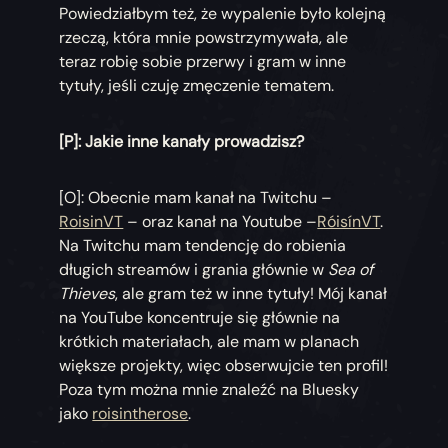
Powiedziałbym też, że wypalenie było kolejną
rzeczą, która mnie powstrzymywała, ale
teraz robię sobie przerwy i gram w inne
tytuły, jeśli czuję zmęczenie tematem.
[P]: Jakie inne kanały prowadzisz?
[O]: Obecnie mam kanał na Twitchu –
RoisinVT
– oraz kanał na Youtube –
RóisínVT
.
Na Twitchu mam tendencję do robienia
długich streamów i grania głównie w
Sea of
Thieves
, ale gram też w inne tytuły! Mój kanał
na YouTube koncentruje się głównie na
krótkich materiałach, ale mam w planach
większe projekty, więc obserwujcie ten profil!
Poza tym można mnie znaleźć na Bluesky
jako
roisintherose
.