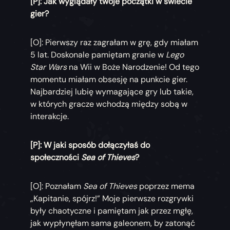
[P]: Jak wyglądały twoje początki w świecie
gier?
[O]: Pierwszy raz zagrałam w grę, gdy miałam
5 lat. Doskonale pamiętam granie w
Lego
Star Wars
na Wii w Boże Narodzenie! Od tego
momentu miałam obsesję na punkcie gier.
Najbardziej lubię wymagające gry lub takie,
w których gracze wchodzą między sobą w
interakcje.
[P]: W jaki sposób dołączyłaś do
społeczności
Sea of Thieves
?
[O]: Poznałam
Sea of Thieves
poprzez mema
„Kapitanie, spójrz!” Moje pierwsze rozgrywki
były chaotyczne i pamiętam jak przez mgłę,
jak wypłynęłam sama galeonem, by zatonąć