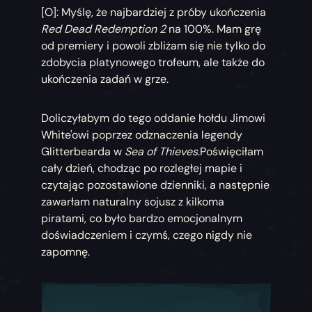
[O]: Myślę, że najbardziej z próby ukończenia
Red Dead Redemption 2
na 100%. Mam grę
od premiery i powoli zbliżam się nie tylko do
zdobycia platynowego trofeum, ale także do
ukończenia zadań w grze.
Doliczyłabym do tego oddanie hołdu Jimowi
White'owi poprzez odznaczenia legendy
Glitterbearda w
Sea of Thieves
.Poświęciłam
cały dzień, chodząc po rozległej mapie i
czytając pozostawione dzienniki, a następnie
zawarłam naturalny sojusz z kilkoma
piratami, co było bardzo emocjonalnym
doświadczeniem i czymś, czego nigdy nie
zapomnę.