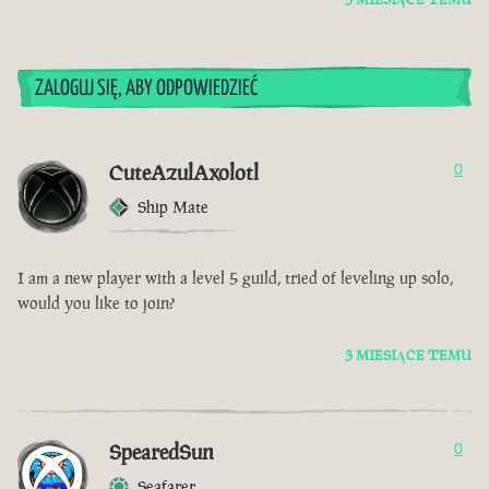
ZALOGUJ SIĘ, ABY ODPOWIEDZIEĆ
CuteAzulAxolotl
0
Ship Mate
I am a new player with a level 5 guild, tried of leveling up solo,
would you like to join?
3 MIESIĄCE TEMU
SpearedSun
0
Seafarer