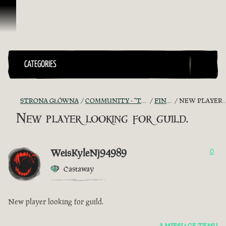
Przejdź do treści
CATEGORIES
STRONA GŁÓWNA
COMMUNITY - "THE SHIPMATES' QUARTERS"
FIND A CREW!
NEW PLAYER LOOKING FOR GUILD.
New player looking for guild.
WeisKyleNj94989
0
Castaway
New player looking for guild.
3 MIESIĄCE TEMU