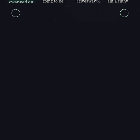
going to be
+!giveaway✨I
am a filthy
cwapped on
the most
am a filthy
casual
well run
casual
one yet
(may...
FEATURED PARTNERS
KEEPINITTWISTED
저는 Twisted입니다. 저는 '카트리지에 바람을 불
고 리셋 버튼을 누르던' 시절을 살았습니다. 세 명
의 성인 자녀를 둔 엄마로, 이…