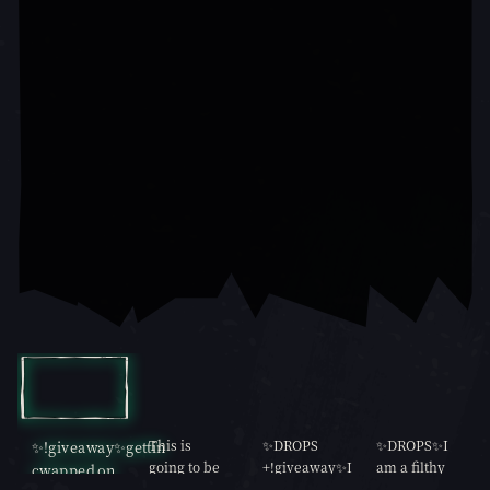
カルーセル スライド 1, 1 / 10, 現在のアイテム
This is
✨DROPS
✨DROPS✨I
✨!giveaway✨gettin
going to be
+!giveaway✨I
am a filthy
cwapped on
the most
am a filthy
casual