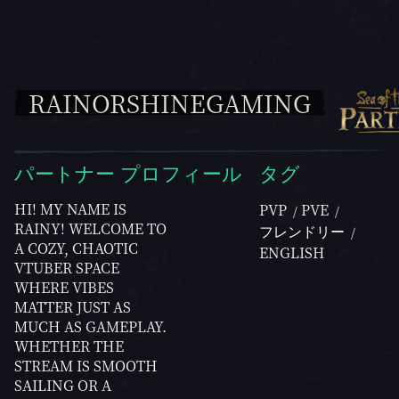
RAINORSHINEGAMING
パートナー プロフィール
タグ
HI! MY NAME IS
PVP
PVE
RAINY! WELCOME TO
フレンドリー
A COZY, CHAOTIC
ENGLISH
VTUBER SPACE
WHERE VIBES
MATTER JUST AS
MUCH AS GAMEPLAY.
WHETHER THE
STREAM IS SMOOTH
SAILING OR A