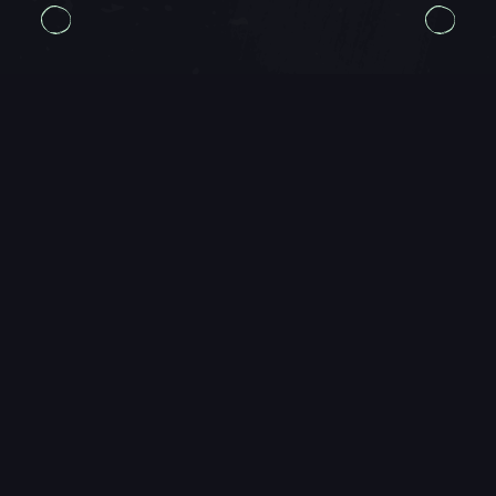
well run
casual
one yet
(may...
FEATURED PARTNERS
KEEPINITTWISTED
私の名前は Twisted です。カートリッジに息を
吹きかけ、リセットボタンを押していた世代で
す。親友のように仲の良い3人の成人した子ども
たちの母親で…
Twitch
YouTube
TikTok