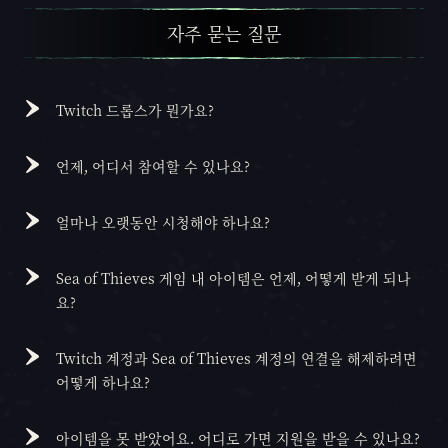
자주 묻는 질문
Twitch 드롭스가 뭔가요?
Twitch 드롭스는 특별한 Twitch 스트리밍을 시청하면 받는
보상입니다. Twitch 계정을 연동한 다음, 정해진 기간 안에
언제, 어디서 참여할 수 있나요?
참여 중인 스트리머의 방송을 시청하면 인게임 치장 아이템
보상은 Twitch 드롭스가 활성화된 기간에만 얻을 수 있습니
을 보상으로 받을 수 있습니다!
다. 이 페이지에서 일자와 최신 보상 목록을 확인하세요.
얼마나 오랫동안 시청해야 하나요?
Twitch 드롭스에 등록이 되었고, Twitch 드롭스가 활성화
Twitch 드롭스의 각 세트를 잠금 해제하는 데 필요한 시간
되었나요? 그럼
Sea of Thieves
파트너 한 명을 골라서 스
은 추후 변경될 수 있지만, 현재는 다음과 같습니다: 첫 네
Sea of Thieves 게임 내 아이템은 언제, 어떻게 받게 되나
트리머 각자의 일정에 따라 방송을 시청하세요. 필요한 시간
아이템은 각각 30분, 나머지 네 아이템은 각각 1시간이 걸리
요?
동안 시청하면 각 보상을 얻을 수 있습니다. 획득할 수 있는
며, 한 세트의 모든 아이템을 받기 위해 총 6시간이 필요합
아이템을 받으면 Twitch에서 알림이 뜹니다. 아이템을 받기
보상들은 드롭스 기간 중 아무 때나 순서대로 얻을 수 있습
니다.
위해선 보상 알림 후 24시간 이내에 수령해야 합니다. 각 아
Twitch 계정과 Sea of Thieves 계정의 연결을 해제하려면
니다. 보상은 모두 24시간 안에 Twitch 알림에서 수령해주
이템을 성공적으로 청구하면 여러분의 계정에 직접 추가됩
어떻게 하나요?
세요!
니다. 이후 게임에 로그인해서 확인하시면 됩니다. 게임에
Sea of Thieves
계정 페이지에 가서 '나의 소셜 계정'까지
이미 로그인하고 계셨다면 로그아웃한 다음에 다시 로그인
스크롤을 내린 후 '계정 연결 해제'를 클릭하세요.
아이템을 못 받았어요. 어디로 가면 지원을 받을 수 있나요?