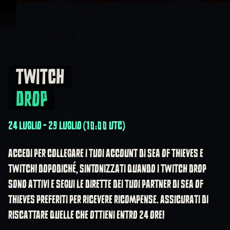
Vai al contenuto
TWITCH
Twitch Drop
DROP
24 LUGLIO - 29 LUGLIO (10:00 UTC)
ACCEDI PER COLLEGARE I TUOI ACCOUNT DI SEA OF THIEVES E
TWITCH! DOPODICHÉ, SINTONIZZATI QUANDO I TWITCH DROP
SONO ATTIVI E SEGUI LE DIRETTE DEI TUOI PARTNER DI SEA OF
THIEVES PREFERITI PER RICEVERE RICOMPENSE. ASSICURATI DI
RISCATTARE QUELLE CHE OTTIENI ENTRO 24 ORE!