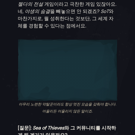
젤다의 전설
게임이라고 극찬한 게임 있잖아요.
네,
야생의 숨결
을 빼놓으면 안 되겠죠?
SoT
와
마찬가지로, 뭘 성취한다는 것보단, 그 세계 자
체를 경험할 수 있다는 점에서요.
아무리 노련한 약탈꾼이라도 항상 멋진 모습을 갖춰야 합니다.
어울리든 어울리지 않든 말이죠.
[질문]:
Sea of Thieves
와 그 커뮤니티를 시작하