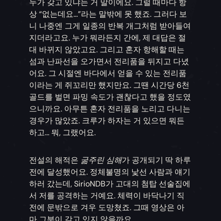
누가 갖고 있냐는 거 말이에요. 그럴 때마다 항
상 “없는데요…”라는 말밖에 못 했죠. 그러다 보
니 나중엔 그게 일종의 반복 개그처럼 받아들여
지더라고요. 누가 뭐라든지 간에, 제 대답은 절
대 바뀌지 않았고요. 그리고 혼자 항해할 때는
섬과 난파선을 오가면서 전리품을 뒤지고 다녔
어요. 그 시절엔 바다에서 얻을 수 있는 전리품
이라는 게 쥐꼬리만 했지만요. 그땐 시간당 6천
골드를 벌면 파밍 속도가 괜찮다고 했을 정도였
으니까요. 아무튼 혼자 전리품을 노리고 다니는
경우가 많았죠. 크루가 하자는 거 있으면 뭐든
하고... 뭐, 그랬어요.
전설의 해적은
굶주린 심해
가 공개되기 딱 하루
전에 달성했어요. 정체불명의 낯선 사람과 얘기
하러 갔는데, SirioNDB가 고대의 첨탑 선술집에
서 저를 공격하는 거예요. 체력이 바닥나기 직
전에 문밖으로 겨우 도망쳤죠. 그때 영상은 아
마 그분이 갖고 있지 않을까요.