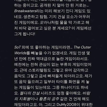
하는 중이고요. 공개된 지 얼마 안 된 거로는...
Breakwaters
라는 미리 해보기 인디 게임도 있
네요. 생존하고 탐험, 기지 건설 요소가 어우러
진 게임이에요.
모아나
처럼 물을 막 가르고 해
저 바닥 걸어보고 싶은 분 계세요? 이 게임에선
그게 됩니다!
SoT
외에 또 좋아하는 게임이라면...
The Outer
Worlds
를 빼놓을 수가 없겠네요. 게임 인생 몇
년 만에 진짜 역대급으로 놀란 게임이라서요.
예전에는 전혀 관심이 없는 부류의 게임이었어
요. 근데 스토리텔링도 그렇고 유머 감각하고
음악도 그렇고 금세 빠져들게 되더라고요. 제가
또 음악 들으려고 일부러 타이틀 화면을 켜 놓
는 게임들이 있는데요. 그중 하나이기도 하네
요.
젤다의 전설
시리즈도 엄청 좋아해요.
바람
의 지휘봉
이나
황혼의 공주
같은 건 언제 해도
재밌더라고요. 아, 그리고 DuMy2008이 위대한