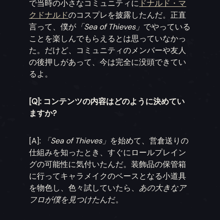
で当時の小さなコミュニティに
ドナルド・マ
クドナルド
のコスプレを披露したんだ。正直
言って、僕が
「Sea of Thieves」
でやっている
ことを楽しんでもらえるとは思っていなかっ
た。だけど、コミュニティのメンバーや友人
の後押しがあって、今は完全に没頭できてい
るよ。
[Q]: コンテンツの内容はどのように決めてい
ますか?
[A]:
「Sea of Thieves」
を始めて、営倉送りの
仕組みを知ったとき、すぐにロールプレイン
グの可能性に気付いたんだ。装飾品の保管箱
に行ってキャラメイクのベースとなる小道具
を物色し、色々試していたら、
あの大きなア
フロが僕を見つけた
んだ。