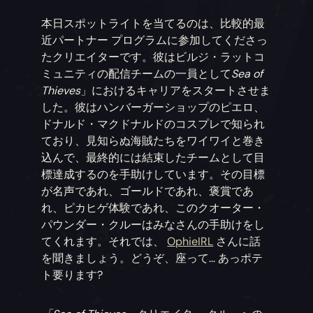
本日スポットライトを当てるのは、比較的最
近パートナー プログラムに参加してくださっ
たクリエイターです。彼はビルジ・ラットコ
ミュニティの配信チームの一員として
Sea of
Thieves
」におけるキャリアをスタートさせま
した。彼はハンバーガーショップのピエロ、
ドナルド・マクドナルドのコスプレで知られ
ており、見知らぬ海賊たちをワイワイと巻き
込んで、最終的には結束したチームとして目
標達成するのを手助けしています。その目標
が名声であれ、ゴールドであれ、褒賞であ
れ、ピカヒゲ体験であれ、このクオーター・
パウンダー・クルーはみなさんの手助けをし
てくれます。それでは、
OphieIRL
さんに話
を聞きましょう。どうぞ、座って... あっポテ
ト要ります?