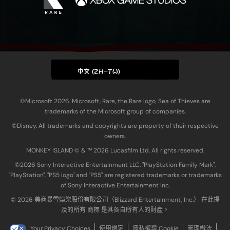
中文 (ZH-TW)
©Microsoft 2026. Microsoft, Rare, the Rare logo, Sea of Thieves are
trademarks of the Microsoft group of companies.
©Disney. All trademarks and copyrights are property of their respective
owners.
MONKEY ISLAND © & ™ 20‍26 Lucasfilm Ltd. All rights reserved.
©2026 Sony Interactive Entertainment LLC. "PlayStation Family Mark",
"PlayStation", "PS5 logo" and "PS5" are registered trademarks or trademarks
of Sony Interactive Entertainment Inc.
© 2026 美商暴雪娛樂股份有限公司（Blizzard Entertainment, Inc.） 在此提
及的所有 商標 是其各自所有人的財產。
Your Privacy Choices
使用規定
隱私權與 Cookie
管理辦法