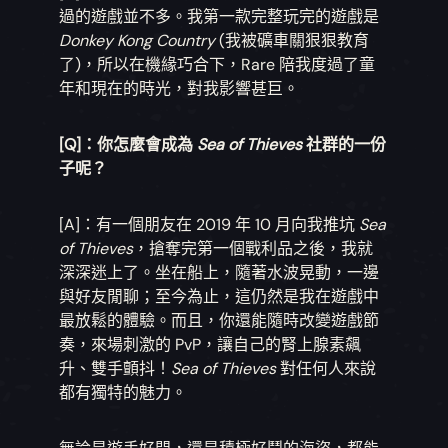
過的遊戲並不多。我第一款完整玩完的遊戲是
Donkey Kong Country
(我被礦車關狠狠教育
了)，所以在機緣巧合下，Rare 陪我度過了童
年和現在的時光，對我影響甚巨。
[Q]：你怎麼會成為
Sea of Thieves
社群的一份
子呢？
[A]：有一個朋友在 2019 年 10 月向我推坑
Sea
of Thieves
，搶奪完第一個戰利品之後，我就
深深迷上了。坐在船上，隨著水波晃動，一邊
與好友閒聊；至今為止，這仍然是我在遊戲中
最放鬆的體驗。而且，你還能隨時改變遊戲節
奏，來場刺激的 PvP，讓自己的腎上腺素飆
升、雙手顫抖！
Sea of Thieves
對任何人來說
都有獨特的魅力。