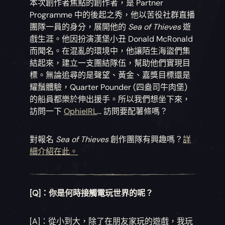
本次創作者焦點的創作者，是 Partner
Programme 中的後起之秀，他以苦役社群直播
團隊一員的身分，展開他的
Sea of Thieves
遊
戲生涯。他因扮演漢堡小丑 Donald McRonald
而聞名。在混亂的環境中，他讓陌生海盜們集
結起來，建立一支團結隊伍，幫助他們實現目
標。無論追尋的是聲望、黃金、嘉獎目標還是
耀鬚體驗，Quarter Pounder (四盎司牛肉堡)
的船員都樂於伸出援手。所以我們想坐下來，
訪問一下
OphieIRL
... 訪問要配薯條嗎？
對報名
Sea of Thieves
創作團隊有興趣嗎？
詳
細介紹在此。
[Q]：你是何時接觸電玩世界的呢？
[A]：從小到大，除了在朋友家玩的遊戲，我玩