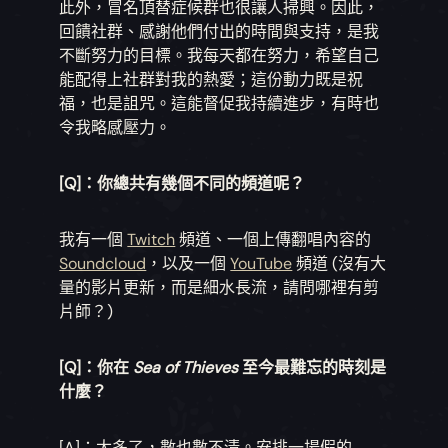
此外，冒名頂替症候群也很讓人掃興。因此，
回饋社群、感謝他們付出的時間與支持，是我
不斷努力的目標。我每天都在努力，希望自己
能配得上社群對我的熱愛；這份動力既是祝
福，也是詛咒。這能督促我持續進步，有時也
令我略感壓力。
[Q]：你總共有幾個不同的頻道呢？
我有一個
Twitch
頻道、一個上傳翻唱內容的
Soundcloud
，以及一個
YouTube
頻道 (沒有大
量的影片更新，而是細水長流，請問哪裡有剪
片師？)
[Q]：你在
Sea of Thieves
至今最難忘的時刻是
什麼？
[A]：太多了，數也數不清。安排一場假的