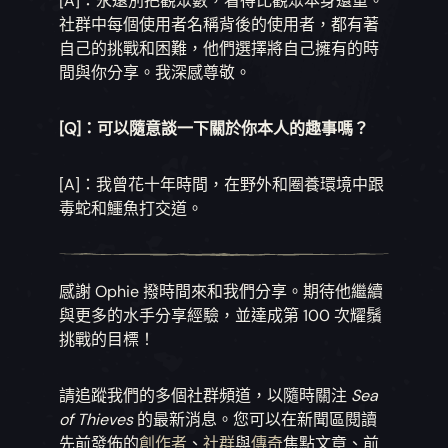
[A]：永遠別把觀眾數，看得比觀眾本身還重。
社群中每個使用者名稱背後的使用者，都有著
自己的挑戰和困難，他們選擇將自己擁有的時
間與你分享。我深感尊敬。
[Q]：可以隨意談一下關於你本人的趣事嗎？
[A]：我曾花十年時間，在野外和圈養環境中跟
毒蛇和鱷魚打交道。
感謝 Ophie 撥時間來和我們分享。期待他繼續
與更多的水手分享經驗，並達成第 100 次耀鬚
挑戰的目標！
請追蹤我們的多個社群頻道，以隨時關注
Sea
of Thieves
的最新消息。您可以在新聞區閱讀
先前發佈的
創作者
、
社群
與
傳奇
焦點文章、前