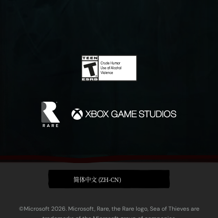
简体中文 (ZH-CN)
©Microsoft 2026. Microsoft, Rare, the Rare logo, Sea of Thieves are