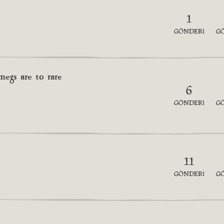
1
GÖNDERI
G
megs are to rare
6
GÖNDERI
G
11
GÖNDERI
G