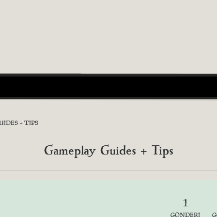
IDES + TIPS
Gameplay Guides + Tips
1
GÖNDERI
G