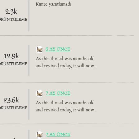
Kimse yanıtlamadı
2.3k
ÖRÜNTÜLEME
6 AY ÖNCE
12.9k
As this thread was months old
ÖRÜNTÜLEME
and revived today, it will now...
7 AY ÖNCE
23.6k
As this thread was months old
ÖRÜNTÜLEME
and revived today, it will now...
7 AY ÖNCE