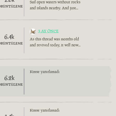
Sail open waters without rocks
ÖRÜNTÜLEME
and islands nearby. And just...
3 AY ÖNCE
6.4k
As this thread was months old
ÖRÜNTÜLEME
and revived today, it will now...
Kimse yanıtlamadı
6.2k
ÖRÜNTÜLEME
Kimse yanıtlamadı