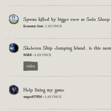
Spwan killed by bigger crew as Solo Sloop
Economic Unit -
1 AY ÖNCE
Skeleton Ship Jumping Island... is this nor
S0iRK -
2 AY ÖNCE
video
Help fixing my game
zinger277850 -
3 AY ÖNCE