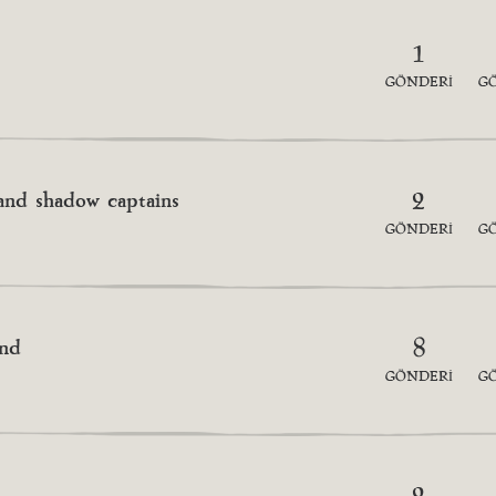
1
GÖNDERI
G
 and shadow captains
2
GÖNDERI
G
und
8
GÖNDERI
G
2