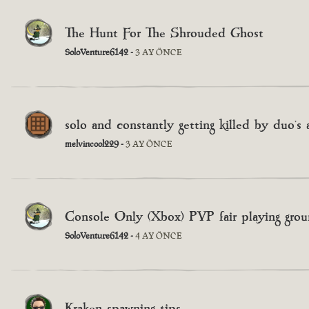
The Hunt For The Shrouded Ghost
SoloVenture6142 -
3 AY ÖNCE
solo and constantly getting killed by duo's
melvincool229 -
3 AY ÖNCE
Console Only (Xbox) PVP fair playing gro
SoloVenture6142 -
4 AY ÖNCE
Kraken spawning tips