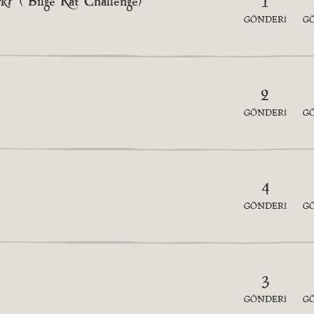
k? ( Bilge Rat Challenge)
1
GÖNDERI
G
2
GÖNDERI
G
4
GÖNDERI
G
3
GÖNDERI
G