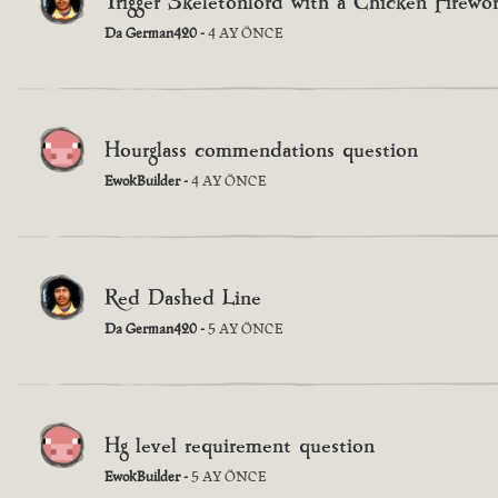
Trigger Skeletonlord with a Chicken Firewor
Da German420 -
4 AY ÖNCE
Hourglass commendations question
EwokBuilder -
4 AY ÖNCE
Red Dashed Line
Da German420 -
5 AY ÖNCE
Hg level requirement question
EwokBuilder -
5 AY ÖNCE