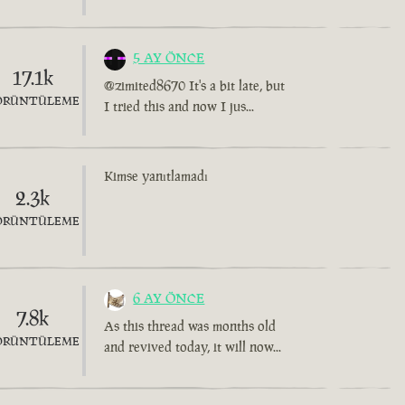
5 AY ÖNCE
17.1k
@zimited8670 It's a bit late, but
ÖRÜNTÜLEME
I tried this and now I jus...
Kimse yanıtlamadı
2.3k
ÖRÜNTÜLEME
6 AY ÖNCE
7.8k
As this thread was months old
ÖRÜNTÜLEME
and revived today, it will now...