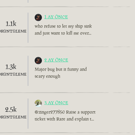
1 AY ÖNCE
1.1k
who refuse to let my ship sink
ÖRÜNTÜLEME
and just want to kill me over...
2 AY ÖNCE
1.3k
Major bug but it funny and
ÖRÜNTÜLEME
scary enough
3 AY ÖNCE
2.5k
@zinger277850 Raise a support
ÖRÜNTÜLEME
ticket with Rare and explain t...