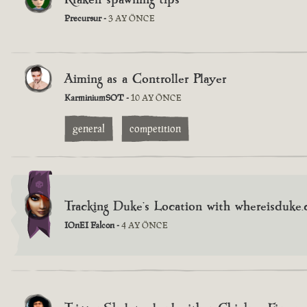
Precursur -
3 AY ÖNCE
Aiming as a Controller Player
KarminiumSOT -
10 AY ÖNCE
general
competition
Tracking Duke's Location with whereisduke
IOnEI Falcon -
4 AY ÖNCE