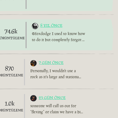
8 YIL ÖNCE
74.6k
@foxdodge I used to know how
ÖRÜNTÜLEME
to do it but completely forgot ...
7 GÜN ÖNCE
870
Personally, I wouldn't use a
ÖRÜNTÜLEME
rock as it's large and stationa...
23 GÜN ÖNCE
1.0k
someone will call us out for
ÖRÜNTÜLEME
“flexing” or claim we have a bi...