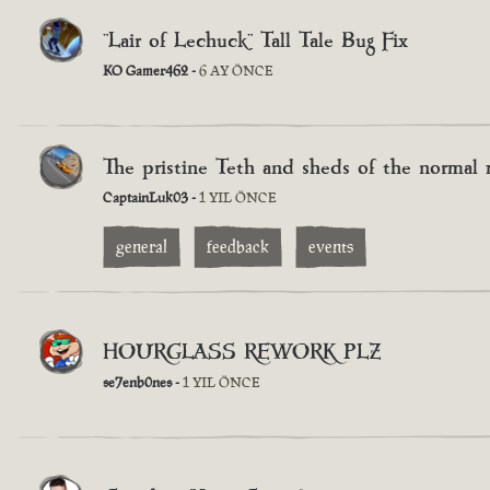
"Lair of Lechuck" Tall Tale Bug Fix
KO Gamer462 -
6 AY ÖNCE
The pristine Teth and sheds of the normal 
CaptainLuk03 -
1 YIL ÖNCE
general
feedback
events
HOURGLASS REWORK PLZ
se7enb0nes -
1 YIL ÖNCE