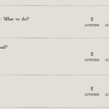
 - What to do?
2
GÖNDERI
G
mal?
2
GÖNDERI
G
2
GÖNDERI
G