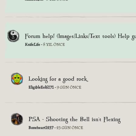
Forum help! (Images/Links/Text tools) Help g
KnifeLife -
8 YIL ÖNCE
Looking for a good rock.
EligibleEel6171 -
9 GÜN ÖNCE
PSA - Shooting the Bell isn’t Flexing
Boneheart1237 -
23 GÜN ÖNCE