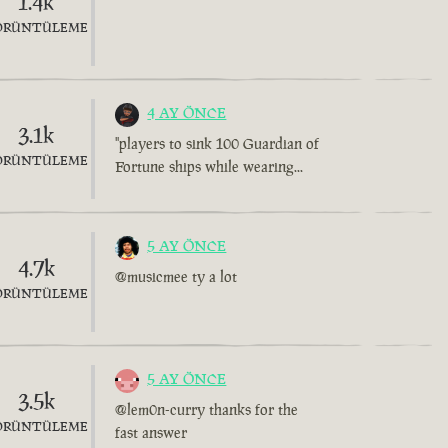
1.4k
ÖRÜNTÜLEME
4 AY ÖNCE
3.1k
"players to sink 100 Guardian of
ÖRÜNTÜLEME
Fortune ships while wearing...
5 AY ÖNCE
4.7k
@musicmee ty a lot
ÖRÜNTÜLEME
5 AY ÖNCE
3.5k
@lem0n-curry thanks for the
ÖRÜNTÜLEME
fast answer