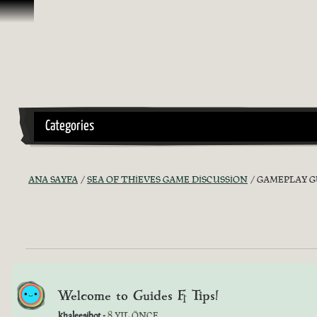
İçeriğe Geçin
Categories
ANA SAYFA
SEA OF THIEVES GAME DISCUSSION
GAMEPLAY GU
Welcome to Guides & Tips!
khaleesibot -
8 YIL ÖNCE