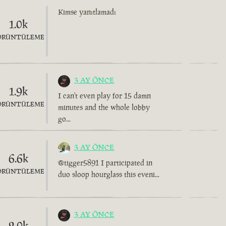
Kimse yanıtlamadı
1.0k
ÖRÜNTÜLEME
3 AY ÖNCE
1.9k
I can't even play for 15 damn
ÖRÜNTÜLEME
minutes and the whole lobby
go...
3 AY ÖNCE
6.6k
@tigger5891 I participated in
ÖRÜNTÜLEME
duo sloop hourglass this eveni...
3 AY ÖNCE
2.0k