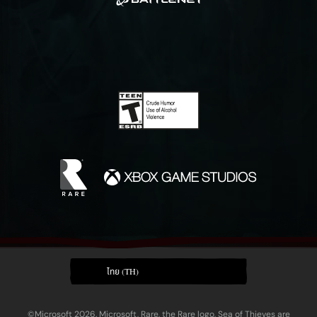
ไทย (TH)
©Microsoft 2026. Microsoft, Rare, the Rare logo, Sea of Thieves are