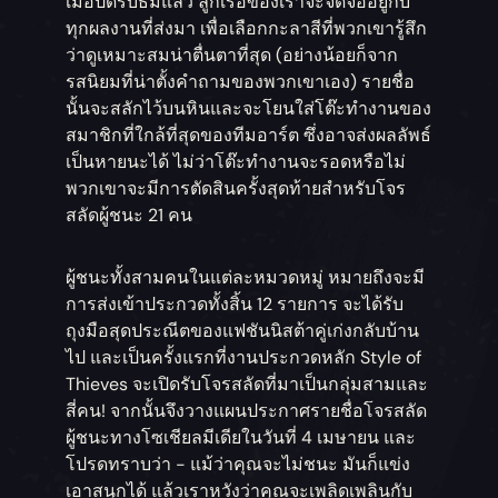
เมื่อปิดรับธีมแล้ว ลูกเรือของเราจะจดจ่ออยู่กับ
ทุกผลงานที่ส่งมา เพื่อเลือกกะลาสีที่พวกเขารู้สึก
ว่าดูเหมาะสมน่าตื่นตาที่สุด (อย่างน้อยก็จาก
รสนิยมที่น่าตั้งคำถามของพวกเขาเอง) รายชื่อ
นั้นจะสลักไว้บนหินและจะโยนใส่โต๊ะทำงานของ
สมาชิกที่ใกล้ที่สุดของทีมอาร์ต ซึ่งอาจส่งผลลัพธ์
เป็นหายนะได้ ไม่ว่าโต๊ะทำงานจะรอดหรือไม่
พวกเขาจะมีการตัดสินครั้งสุดท้ายสำหรับโจร
สลัดผู้ชนะ 21 คน
ผู้ชนะทั้งสามคนในแต่ละหมวดหมู่ หมายถึงจะมี
การส่งเข้าประกวดทั้งสิ้น 12 รายการ จะได้รับ
ถุงมือสุดประณีตของแฟชันนิสต้าคู่เก่งกลับบ้าน
ไป และเป็นครั้งแรกที่งานประกวดหลัก Style of
Thieves จะเปิดรับโจรสลัดที่มาเป็นกลุ่มสามและ
สี่คน! จากนั้นจึงวางแผนประกาศรายชื่อโจรสลัด
ผู้ชนะทางโซเชียลมีเดียในวันที่ 4 เมษายน และ
โปรดทราบว่า - แม้ว่าคุณจะไม่ชนะ มันก็แข่ง
เอาสนุกได้ แล้วเราหวังว่าคุณจะเพลิดเพลินกับ