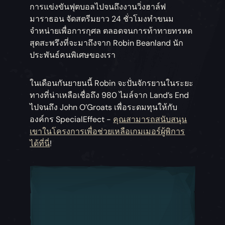
การแข่งขันฟุตบอลไปจนถึงงานวิ่งฮาล์ฟ
มาราธอน จัดสตรีมยาว 24 ชั่วโมงทำขนม
จำหน่ายเพื่อการกุศล ตลอดจนการท้าทายทรหด
สุดสะพรึงที่จะมาถึงจาก Robin Beanland นัก
ประพันธ์คนพิเศษของเรา
ในเดือนกันยายนนี้ Robin จะปั่นจักรยานในระยะ
ทางที่น่าเหลือเชื่อถึง 980 ไมล์จาก Land’s End
ไปจนถึง John O’Groats เพื่อระดมทุนให้กับ
องค์กร SpecialEffect -
คุณสามารถสนับสนุน
เขาในโครงการเพื่อช่วยเหลือเกมเมอร์ผู้พิการ
ได้ที่นี่
!