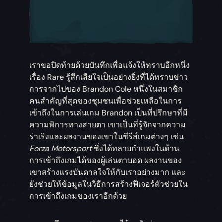
เราขอปิดท้ายด้วยบันทึกเพื่อแจ้งให้ทราบอีกหนึ่ง
เรื่อง Rare รู้สึกเสียใจเป็นอย่างยิ่งที่ได้ทราบข่าว
การจากไปของ Brandon Cole หนึ่งในสมาชิก
คนสำคัญที่สุดของชุมชนเพื่อช่วยเหลือในการ
เข้าถึงในการเล่นเกม Brandon เป็นที่ปรึกษาที่มี
ความพิการทางสายตา เขาเป็นที่รู้จักจากความ
ร่าเริงและผลงานของเขาในซีรีส์เกมต่างๆ เช่น
Forza Motorsport
ซึ่งได้ทลายกำแพงในด้าน
การเข้าถึงเกมได้ของผู้เล่นตาบอด ผลงานของ
เขาสร้างแรงบันดาลใจให้กับเราอย่างมาก และ
ยังช่วยให้ข้อมูลในวิธีการสร้างฟีเจอร์ตัวช่วยใน
การเข้าถึงเกมของเราอีกด้วย