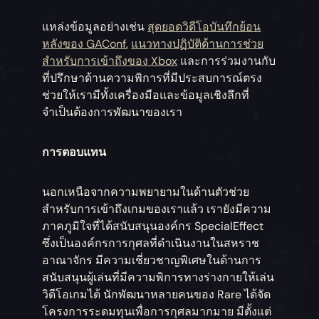
แหล่งข้อมูลอย่างเช่น
สุดยอดวิดีโอบันทึกย้อน
หลังของ GAConf
,
แนวทางปฏิบัติด้านการช่วย
สำหรับการเข้าถึงของ Xbox
และการร่วมงานกับ
ที่ปรึกษาด้านความพิการที่มีประสบการณ์ตรง
ช่วยให้เรามีทั้งเครื่องมือและข้อมูลเชิงลึกที่
จำเป็นต้องการพัฒนาของเรา
การตอบแทน
นอกเหนือจากความพยายามในด้านตัวช่วย
สำหรับการเข้าถึงเกมของเราแล้ว เรายังมีความ
ภาคภูมิใจที่ได้สนับสนุนองค์กร SpecialEffect
ซึ่งเป็นองค์กรการกุศลที่ดำเนินงานในสหราช
อาณาจักร มีความเชี่ยวชาญพิเศษในด้านการ
สนับสนุนผู้เล่นที่มีความพิการทางร่างกายให้เล่น
วิดีโอเกมได้ นักพัฒนาหลายคนของ Rare ได้จัด
โครงการระดมทุนเพื่อการกุศลมากมาย มีตั้งแต่