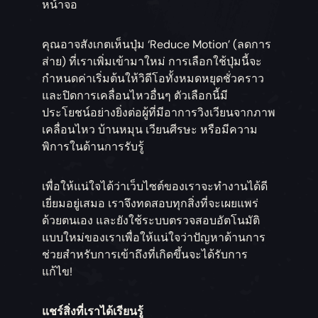
หน้าจอ
คุณอาจสังเกตเห็นปุ่ม ‘Reduce Motion’ (ลดการ
ส่าย) ที่เราเพิ่มเข้ามาใหม่ การเลือกใช้ปุ่มนี้จะ
กำหนดค่าเริ่มต้นให้วิดีโอทั้งหมดหยุดชั่วคราว
และปิดการเคลื่อนไหวอื่นๆ ตัวเลือกนี้มี
ประโยชน์อย่างยิ่งต่อผู้ที่มีอาการวิงเวียนจากภาพ
เคลื่อนไหว บ้านหมุน เวียนศีรษะ หรือมีความ
พิการในด้านการรับรู้
เพื่อให้แน่ใจได้ว่าเว็บไซต์ของเราจะทำงานได้ดี
เยี่ยมอยู่เสมอ เราจึงทดสอบทุกสิ่งที่จะเผยแพร่
ด้วยตนเอง และยังใช้ระบบตรวจสอบอัตโนมัติ
แบบใหม่ของเราเพื่อให้แน่ใจว่าปัญหาด้านการ
ช่วยสำหรับการเข้าถึงที่เกิดขึ้นจะได้รับการ
แก้ไข!
แชร์สิ่งที่เราได้เรียนรู้