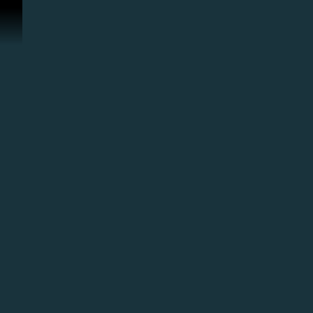
ข้ามไปที่คอนเทนต์