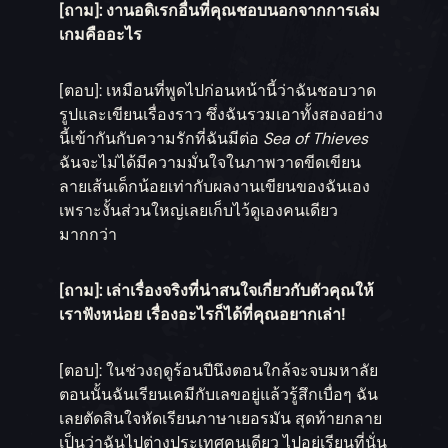
[ถาม]: งานอดิเรกอื่นที่คุณชอบนอกจากการเล่ม
เกมคืออะไร
[ตอบ]: เหมือนที่พูดไปก่อนหน้านี้ว่าฉันชอบวาด
รูปและเขียนเรื่องราว ซึ่งฉันรวมเอาทั้งสองอย่าง
นี้เข้ากันกับความรักที่ฉันมีต่อ
Sea of Thieves
ฉันจะไม่ได้มีความมั่นใจในภาพวาดขีดเขียน
ลายเส้นเด็กน้อยเท่ากับผลงานเขียนของฉันเอง
เพราะงั้นส่วนใหญ่เลยเก็บไว้ดูเองคนเดียว
มากกว่า
[ถาม]: เล่าเรื่องจริงที่น่าสนใจเกี่ยวกับตัวคุณให้
เราฟังหน่อย เรื่องอะไรก็ได้ที่คุณอยากเล่า!
[ตอบ]: ในช่วงฤดูร้อนปีนึงตอนใกล้จะจบมหาลัย
ตอนนั้นฉันเรียนเคมีกับเลขอยู่แล้วรู้สึกเบื่อๆ ฉัน
เลยตัดสินใจหัดเรียนภาษาเยอรมัน สุดท้ายกลาย
เป็นว่าฉันไปต่างประเทศคนเดียว ไปอยู่เรียนที่นั่น