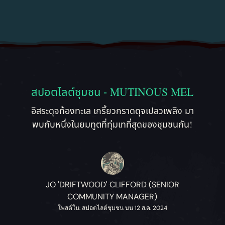
สปอตไลต์ชุมชน - MUTINOUS MEL
อิสระดุจท้องทะเล เกรี้ยวกราดดุจเปลวเพลิง มา
พบกับหนึ่งในยมทูตที่ทุ่มเทที่สุดของชุมชนกัน!
JO 'DRIFTWOOD' CLIFFORD (SENIOR
COMMUNITY MANAGER)
โพสต์ใน: สปอตไลต์ชุมชน บน 12 ส.ค. 2024