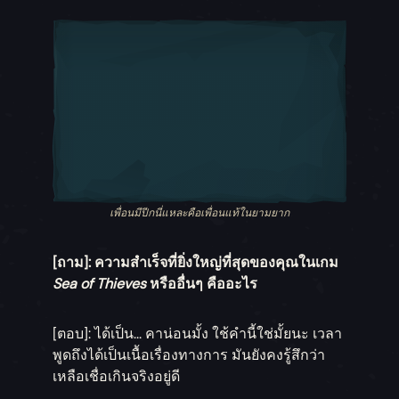
เพื่อนมีปีกนี่แหละคือเพื่อนแท้ในยามยาก
[ถาม]: ความสำเร็จที่ยิ่งใหญ่ที่สุดของคุณในเกม
Sea of Thieves
หรืออื่นๆ คืออะไร
[ตอบ]: ได้เป็น... คาน่อนมั้ง ใช้คำนี้ใช่มั้ยนะ เวลา
พูดถึงได้เป็นเนื้อเรื่องทางการ มันยังคงรู้สึกว่า
เหลือเชื่อเกินจริงอยู่ดี