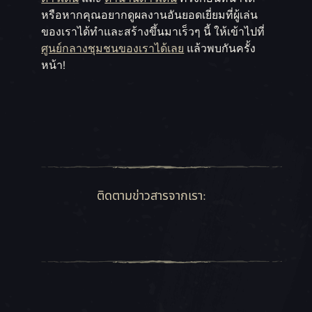
หรือหากคุณอยากดูผลงานอันยอดเยี่ยมที่ผู้เล่น
ของเราได้ทำและสร้างขึ้นมาเร็วๆ นี้ ให้เข้าไปที่
ศูนย์กลางชุมชนของเราได้เลย
แล้วพบกันครั้ง
หน้า!
ติดตามข่าวสารจากเรา: