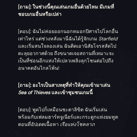
[ถาม]: ในช่วงนี้คุณเล่นเกมอื่นด้วยไหม มีเกมที่
ชอบเกมอื่นหรือเปล่า
[ตอบ]: ฉันไม่ค่อยออกนอกหมอกปิศาจไปโลกอื่น
เท่าไหร่ แต่ช่วงหลังมานี่ฉันได้รู้จักเกม
Starfield
และเริ่มสนใจลองเล่น ฉันติดเอานิสัยโจรสลัดไป
ตะลุยอวกาศด้วย ถึงขนาดเจอสถานที่เหมาะจะ
เป็นที่ซ่อนอีกแห่งให้เปลวเพลิงลุกโชนต่อไปถึง
อนาคตอันไกลโพ้น!
[ถาม]: อะไรเป็นสาเหตุที่ทำให้คุณเข้ามาเล่น
Sea of Thieves
และเข้าชุมชนเกมนี้
[ตอบ]: พูดไปก็เหมือนชะตาลิขิต ฉันเริ่มเล่น
พร้อมกับเฟลมฮาร์ทจูเนียร์และกระดูกแห่งยมทูต
ตอนที่อัปเดตเนื้อหา
เรือแห่งโชคลาภ