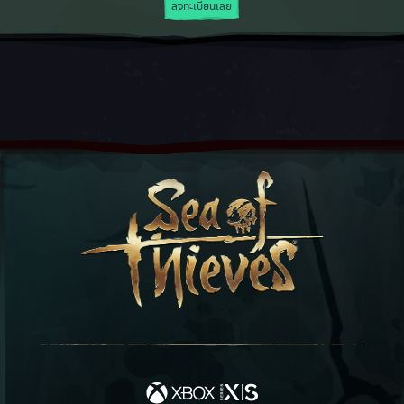
ลงทะเบียนเลย