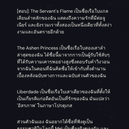
[ตอบ]: The Servant's Flame เป็นชื่อเรือใบแกล
เลียนลำหลักของฉัน แสดงถึงความรักที่มีต่อจู
เนียร์ และยังรวมเราทั้งสองเป็นหนึ่งเดียวที่ทั้งสง่า
งามและอันตรายอีกด้วย
The Ashen Princess เป็นชื่อเรือใบสองเสาลำ
ล่าสุดของฉัน ได้ชื่อนี้มาจากการเป็นผู้รับใช้ลับๆ
ที่ได้รับความเคารพอย่างสูงซึ่งตอบรับคำวิงวอน
จากฉันในตอนที่ฉันคิดชื่อให้เข้ากับทั้งตำนาน
เบื้องหลังฉบับทางการและฉบับส่วนตัวของฉัน
Liberdade เป็นชื่อเรือใบเสาเดียวของฉันที่ตั้งให้
เป็นเกียรติแก่อดีตอันเป็นที่รักของฉัน มันแปลว่า
'อิสรภาพ' ในภาษาโปรตุเกส
ส่วนตัวฉันเอง ฉันอยากได้ชื่อที่ฟังดูเป็น
ธรรมชาติในโลกนี้ Mel เป็นชื่อจริงของฉัน และ