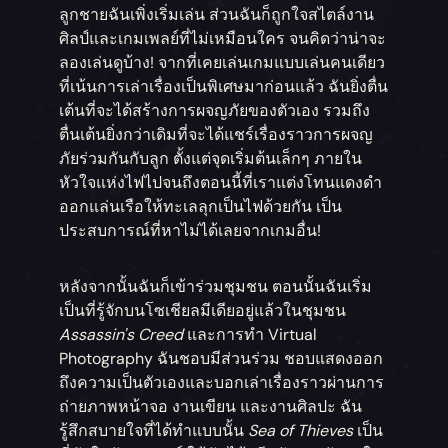
ลูกชายฉันเพิ่งเริ่มเล่น ส่วนฉันก็ถูกใจสไตล์งาน
ศิลป์และเกมเพลย์ที่ไม่เหมือนใคร จนคิดว่าน่าจะ
ลองเล่นดูบ้าง! จากที่เคยเล่นเกมแบบเล่นคนเดียว
ที่เน้นการเล่าเรื่องเป็นพิเศษมาก่อนแล้ว ฉันยิ่งตื่น
เต้นที่จะได้สร้างการผจญภัยของตัวเอง รวมถึง
ตื่นเต้นยิ่งกว่าเดิมที่จะได้แชร์เรื่องราวการผจญ
ภัยร่วมกันกับลูก ตั้งแต่จุดเริ่มต้นเล็กๆ ภายใน
หัวใจแห่งไฟไปจนถึงตอนนี้ที่เราแต่งโทนแดงดำ
ออกแล่นเรือให้ทะเลลุกเป็นไฟด้วยกัน เป็น
ประสบการณ์ที่หาไม่ได้เลยจากเกมอื่น!
หลังจากนั้นฉันก็เข้าร่วมชุมชน ตอนนั้นฉันเริ่ม
เป็นที่รู้จักบนโซเชียลมีเดียอยู่แล้วในชุมชน
Assassin's Creed
และการทำ Virtual
Photography ฉันชอบมีส่วนร่วม ชอบแสดงออก
ถึงความเป็นตัวเองและบอกเล่าเรื่องราวผ่านการ
ถ่ายภาพหน้าจอ งานเขียน และงานศิลปะ ฉัน
รู้สึกสบายใจที่ได้ทำแบบนั้น
Sea of Thieves
เป็น