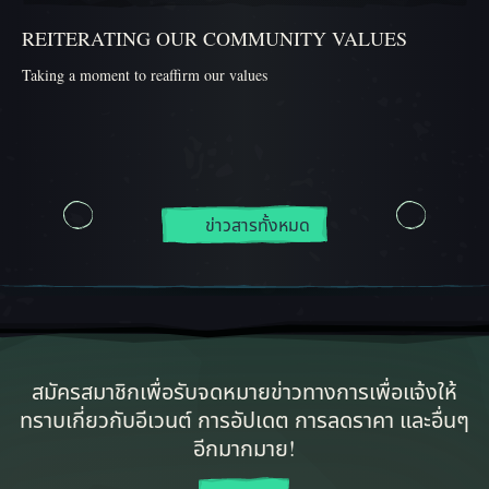
REITERATING OUR COMMUNITY VALUES
Taking a moment to reaffirm our values
ข่าวสารทั้งหมด
สมัครสมาชิกเพื่อรับจดหมายข่าวทางการเพื่อแจ้งให้
ทราบเกี่ยวกับอีเวนต์ การอัปเดต การลดราคา และอื่นๆ
อีกมากมาย!