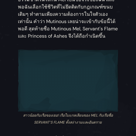
พอฉันเลือกใช้ชีวิตที่ไม่ยึดติดกับกฎเกณฑ์ขนบ
เดิมๆ ทำตามเพียงความต้องการในใจตัวเอง
เท่านั้น คำว่า Mutinous เลยน่าจะเข้ากับข้อนี้ได้
พอดี สุดท้ายชื่อ Mutinous Mel, Servant's Flame
และ Princess of Ashes จึงได้ถือกำเนิดขึ้น
สาวน้อยกับเรือของเธอ! เรือใบแกลเลียนของ MEL กับเรือชื่อ
SERVANT’S FLAME ทั้งสง่างามและอันตราย