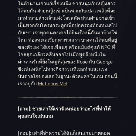
ในตำนานเก่าแก่เรื่องหนึ่ง ชายหนุ่มกับหญิงสาว
ได้พบกัน ฝ่ายหญิงเข้าเป็นพวกกับเปลวเพลิงที่จะ
มาทำลายล้างเจ้าแห่งโจรสลัด ส่วนฝ่ายชายเข้า
เป็นพวกกับโครงกระดูกเพื่อปกครองท้องทะเลไป
กับเขา เราทุกคนคงเคยได้ยินเรื่องนี้กันมาบ้างใช่
ไหม ท้องทะเลเรียกหาพวกเรา บางคนได้พบที่อยู่
ของตัวเอง ได้เจอเพื่อนๆ หรือแม้แต่คู่แท้ NPC ที่
ไกลสุดเกลียวคลื่นออกไป เมื่อพูดถึงหนึ่งใน
ตำนานรักที่ยิ่งใหญ่ที่สุดของ Rose กับ George
ซึ่งเน้นหนักไปทางกิจกรรมที่เธอทำและแรง
บันดาลใจของเธอในฐานะตัวละครในเกม ตอนนี้
เราอยู่กับ
Mutinous Mel
!
[ถาม]: ช่วยเล่าให้เราฟังหน่อยว่าอะไรที่ทำให้
คุณสนใจเล่นเกม
[ตอบ]: เท่าที่จำความได้ฉันก็เล่นเกมมาตลอด